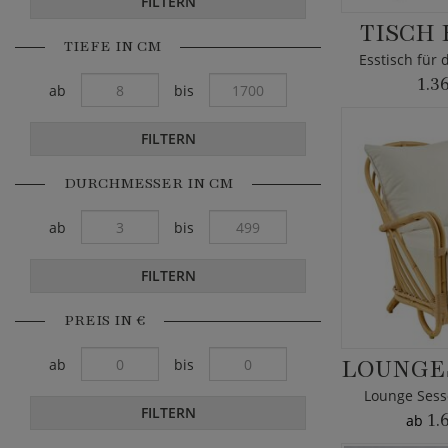
FILTERN
TISCH
TIEFE IN CM
Esstisch für
1.3
ab
bis
FILTERN
DURCHMESSER IN CM
ab
bis
FILTERN
PREIS IN €
ab
bis
Lounge Sesse
FILTERN
1.
ab