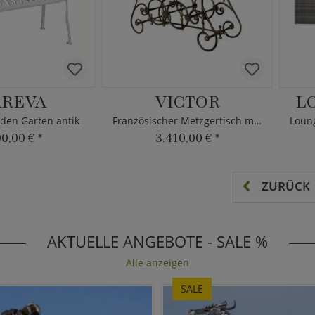
REVA
VICTOR
L
 den Garten antik
Französischer Metzgertisch mit Marmor
00,00 €
*
3.410,00 €
*
ZURÜCK
AKTUELLE ANGEBOTE - SALE %
Alle anzeigen
SALE