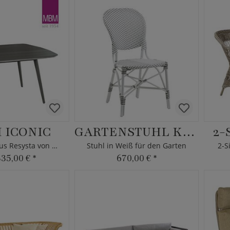
 ICONIC
GARTENSTUHL KARINA
2-
Gartentisch aus Resysta von MBM
Stuhl in Weiß für den Garten
2-S
335,00 €
*
670,00 €
*