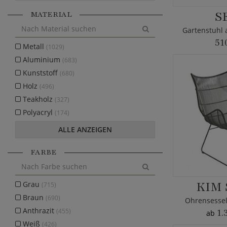
S
MATERIAL
Gartenstuhl 
51
Metall
(1029)
Aluminium
(683)
Kunststoff
(680)
Holz
(496)
Teakholz
(327)
Polyacryl
(174)
ALLE ANZEIGEN
FARBE
KIM 
Grau
(715)
Braun
(690)
Ohrensessel
Anthrazit
(455)
1.
ab
Weiß
(426)