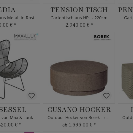
EDIA
TENSION TISCH
aus Metall in Rost
Gartentisch aus HPL - 220cm
Gart
0,00 €
*
2.940,00 €
*
SESSEL
CUSANO HOCKER
 von Max & Luuk
Outdoor Hocker von Borek - rund
320,00 €
*
1.595,00 €
*
ab