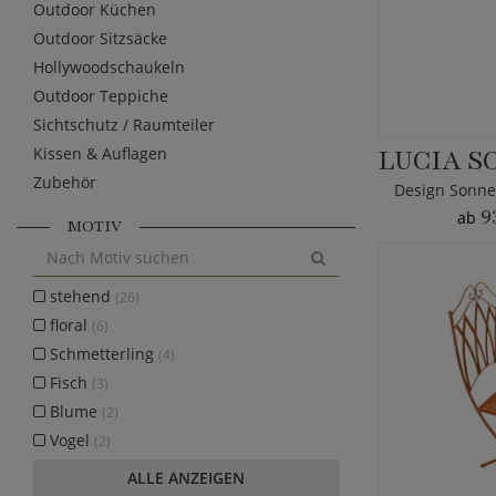
Outdoor Küchen
Outdoor Sitzsäcke
Hollywoodschaukeln
Outdoor Teppiche
Sichtschutz / Raumteiler
Kissen & Auflagen
Zubehör
9
ab
MOTIV
stehend
(26)
floral
(6)
Schmetterling
(4)
Fisch
(3)
Blume
(2)
Vogel
(2)
ALLE ANZEIGEN