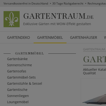
Versandkostenfrei in Deutschland
30 Tage Rückgaberecht
Rechnungska
GARTENTRAUM
.DE
Exklusive Gärten mit WOW-Effekt gestalten
GARTENDEKO
GARTENMÖBEL
GARTENHÄUSER
GARTENTRAUM.
GARTENMÖBEL
GAR
Gartenbänke
Sonnenschirme
Aktueller Kata
Gartensofas
Qualität
Gartenmöbel-Sets
Gartenstühle & Sessel
Gartentische
Sonnenliegen
Loungemöbel