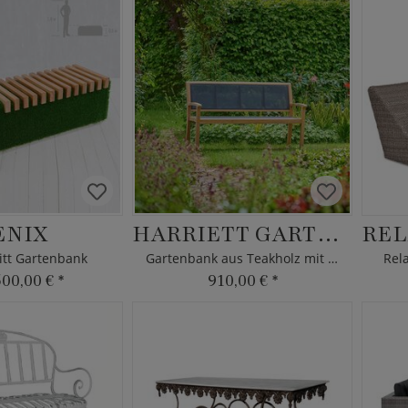
ENIX
HARRIETT GARTENBANK
tt Gartenbank
Gartenbank aus Teakholz mit Armlehnen
Rel
500,00 €
*
910,00 €
*