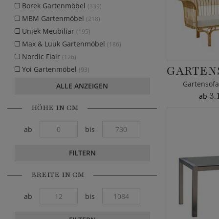
Borek Gartenmöbel
(339)
MBM Gartenmöbel
(218)
Uniek Meubiliar
(195)
Max & Luuk Gartenmöbel
(186)
Nordic Flair
(126)
GARTEN
Yoi Gartenmöbel
(93)
Gartensofa
ALLE ANZEIGEN
3.
ab
HÖHE IN CM
ab
bis
FILTERN
BREITE IN CM
ab
bis