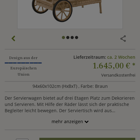
Lieferzeitraum:
ca. 2 Wochen
Design aus der
1.645,00 €
*
Europäischen
Union
Versandkostenfrei
94x60x102cm (HxBxT)
, Farbe: Braun
Der Servierwagen bietet auf drei Etagen Platz zum Dekorieren
und Servieren. Mit Hilfe der Räder lässt sich der praktische
Begleiter leicht bewegen. Der Serviertisch wird aus
wetterfesten und UV-beständigen Materialien angefertigt und
mehr anzeigen
erstrahlt in einem ansprechenden Flechtdesign.