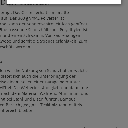
 DEN GARTEN
rtigt. Das Gestell erhält eine matte
auf. Das 300 gr/m^2 Polyester ist
Kurbel kann der Sonnenschirm einfach geöffnet
ine passende Schutzhülle aus Polyethylen ist
er und einen Schwamm. Von säurehaltigen
ewebe und somit die Strapazierfähigkeit. Zum
geschütz werden.
L
len wir die Nutzung von Schutzhüllen, welche
bietet sich auch die Unterbringung der
ise einem Keller, einer Garage oder unter
 Möbel. Die Wetterbeständigkeit und damit die
ch nach dem Material. Während Aluminium und
dung bei Stahl und Eisen führen. Bambus
en Bereich geeignet. Teakholz kann mittels
nbereich bleiben.