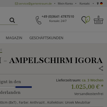
service@gartentraum.de
Mein Konto
Kontakt
+49 (0)3641 4787510
Kontakt: 24/7
MAGAZIN
GESCHÄFTSKUNDEN
ME
 -
AMPELSCHIRM IGORA
Lieferzeitraum:
ca. 3 Wochen
ignt in den
1.025,00 €
*
derlanden
Versandkostenfrei
00cm (BxT)
, Farbe: Anthrazit
, Kollektion: Uniek Meubiliar