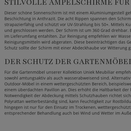
STILVOLLE AMPELSCHIRME FÜR
Dieser schöne Sonnenschirm ist mit einem Aluminiumgestell gefe
Beschichtung in Anthrazit. Die acht Rippen spannen den Schirm 
strapazierfähig und schützt vor UV-Strahlung bis 50+. Mittels 
und geschlossen werden. Der Schirm ist um 360 Grad drehbar. E
im Lieferumfang entahlten. Zur Reinigung empfehlen wir Wass
Reinigungsmitteln wird abgeraten. Diese beeinträchtigen das G
Schutz sollte der Schirm mit einer Abdeckhaube vor Witterung 
DER SCHUTZ DER GARTENMÖBE
Für die Gartenmöbel unserer Kollektion Uniek Meubiliar empfeh
sowohl amtungsaktiv als auch wasserabweisend sind. Alternativ 
Outdoor-Möbel in einem wettergeschützten Bereich, beispielswe
einem überdachten Pavillon an. Dies erhöht die Haltbarkeit der
Notwendigkeit der Abdeckung mittels Schutzhauben richtet si
Polyrattan wetterbeständig sind, kann Feuchtigkeit zur Rostbil
hingegen ist nur für den Einsatz im Trockenen, wetttergeschützt
entsprechender Behandlung auch bei Wind und Wetter im Auße