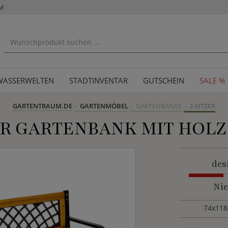
uf
WASSERWELTEN
STADTINVENTAR
GUTSCHEIN
SALE %
GARTENTRAUM.DE
GARTENMÖBEL
GARTENBÄNKE
2-SITZER
ER GARTENBANK MIT HOLZ
des
Nie
74x118