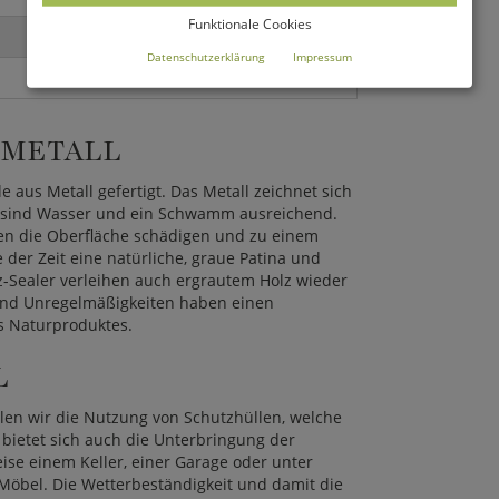
Funktionale Cookies
Datenschutzerklärung
Impressum
 METALL
 aus Metall gefertigt. Das Metall zeichnet sich
g sind Wasser und ein Schwamm ausreichend.
nen die Oberfläche schädigen und zu einem
 der Zeit eine natürliche, graue Patina und
z-Sealer verleihen auch ergrautem Holz wieder
 und Unregelmäßigkeiten haben einen
es Naturproduktes.
L
len wir die Nutzung von Schutzhüllen, welche
bietet sich auch die Unterbringung der
ise einem Keller, einer Garage oder unter
 Möbel. Die Wetterbeständigkeit und damit die