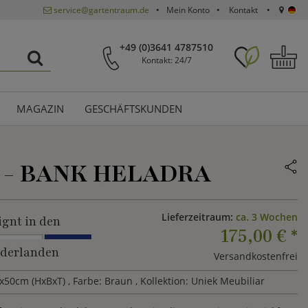
service@gartentraum.de
Mein Konto
Kontakt
+49 (0)3641 4787510
Kontakt: 24/7
MAGAZIN
GESCHÄFTSKUNDEN
 -
BANK HELADRA
Lieferzeitraum:
ca. 3 Wochen
ignt in den
175,00 €
*
derlanden
Versandkostenfrei
x50cm (HxBxT)
, Farbe: Braun
, Kollektion: Uniek Meubiliar