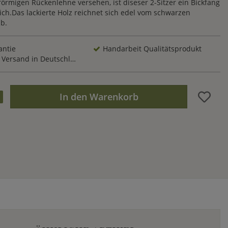
förmigen Rückenlehne versehen, ist diseser 2-Sitzer ein Bickfang
ch.Das lackierte Holz reichnet sich edel vom schwarzen
ab.
antie
Handarbeit Qualitätsprodukt
Versand in Deutschland
In den Warenkorb