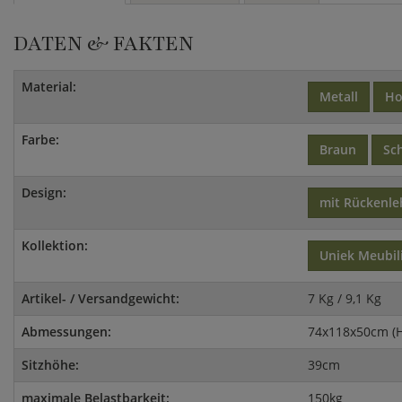
DATEN & FAKTEN
Material:
Metall
Ho
Farbe:
Braun
Sc
Design:
mit Rückenl
Kollektion:
Uniek Meubil
Artikel- / Versandgewicht:
7 Kg / 9,1 Kg
Abmessungen:
74x118x50cm (
Sitzhöhe:
39cm
maximale Belastbarkeit:
150kg