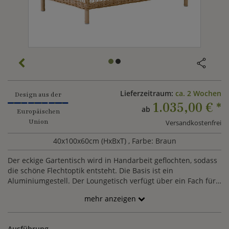
Lieferzeitraum:
ca. 2 Wochen
Design aus der
1.035,00 €
*
ab
Europäischen
Union
Versandkostenfrei
40x100x60cm (HxBxT)
, Farbe: Braun
Der eckige Gartentisch wird in Handarbeit geflochten, sodass
die schöne Flechtoptik entsteht. Die Basis ist ein
Aluminiumgestell. Der Loungetisch verfügt über ein Fach für
zusätzlichen Stauraum und kann optional mit einer
mehr anzeigen
Tischplatte aus Glas bestellt werden. Alle verwendetetn
Materialien sind wetterfest, sodass der Tisch ein langlebiger
Begleiter im gesamten Gartenjahr ist.
Ausführung