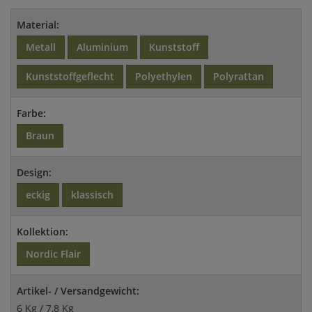
Material:
Metall
Aluminium
Kunststoff
Kunststoffgeflecht
Polyethylen
Polyrattan
Farbe:
Braun
Design:
eckig
klassisch
Kollektion:
Nordic Flair
Artikel- / Versandgewicht:
6 Kg / 7,8 Kg