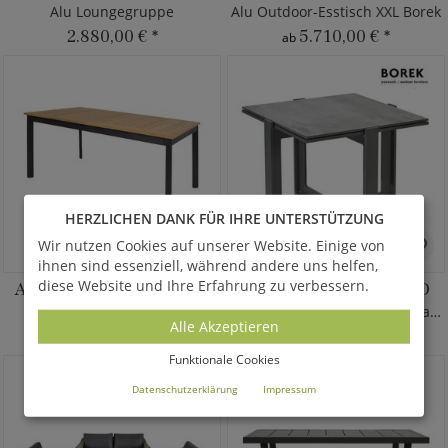
Alu Loungegruppe
Alu Outdoor-Esstisch XXL Borek
2.880,00 €
*
5.710,00 €
*
ab
HERZLICHEN DANK FÜR IHRE UNTERSTÜTZUNG
Wir nutzen Cookies auf unserer Website. Einige von
ihnen sind essenziell, während andere uns helfen,
diese Website und Ihre Erfahrung zu verbessern.
AUSZIEHTISCH MINZO
BEISTELLTISCH FARO
Alu Tisch 152/210 cm
Alu-Gartentisch mit Dektonplatte
Alle Akzeptieren
1.120,00 €
*
1.540,00 €
*
Funktionale Cookies
Datenschutzerklärung
Impressum