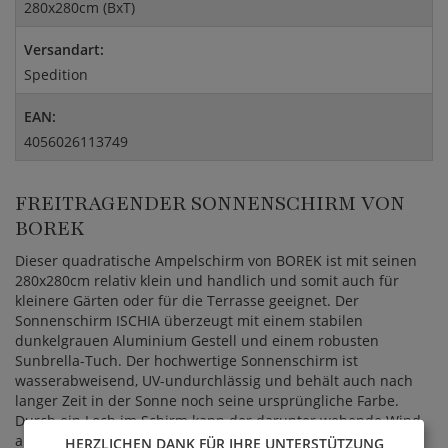
280x280cm (BxT)
Versandart:
Spedition
EAN:
4056026113749
FREITRAGENDER SONNENSCHIRM VON
BOREK
Dieser quadratische Ampelschirm von BOREK ist mit seinen
280x280cm relativ klein und handlich und somit auch für
kleinere Gärten oder für die Terrasse geeignet. Der
Sonnenschirm ISCHIA überzeugt mit einem stabilen
dunkelgrauen Aluminium Gestell und einem robusten
Sunbrella-Tuch. Der hochwertige Sonnenschirm ist
wasserabweisend, UV-undurchlässig und behält auch nach
langer Zeit in der Sonne noch seine ursprüngliche Farbe.
Durch ein Loch im Schirm kann der darunter wehende Wind
abgeleitet werden. Der Ampelschirm wird mit einer Kurbel
HERZLICHEN DANK FÜR IHRE UNTERSTÜTZUNG