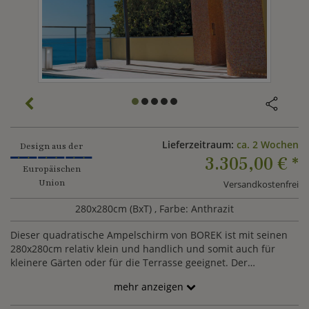
Lieferzeitraum:
ca. 2 Wochen
Design aus der
3.305,00 €
*
Europäischen
Union
Versandkostenfrei
280x280cm (BxT)
, Farbe: Anthrazit
Dieser quadratische Ampelschirm von BOREK ist mit seinen
280x280cm relativ klein und handlich und somit auch für
kleinere Gärten oder für die Terrasse geeignet. Der
Sonnenschirm ISCHIA überzeugt mit einem stabilen
mehr anzeigen
dunkelgrauen Aluminium Gestell und einem robusten
Sunbrella-Tuch. Der hochwertige Sonnenschirm ist