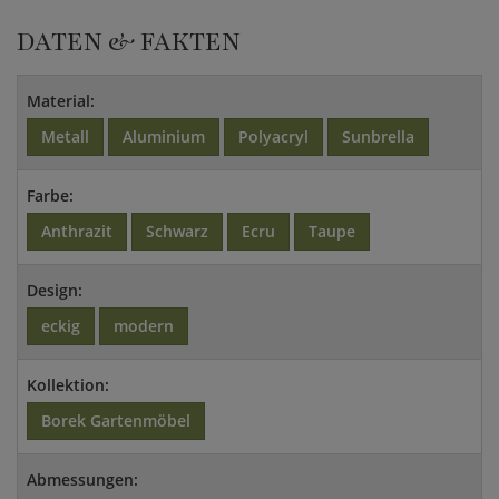
DATEN & FAKTEN
Material:
Metall
Aluminium
Polyacryl
Sunbrella
Farbe:
Anthrazit
Schwarz
Ecru
Taupe
Design:
eckig
modern
Kollektion:
Borek Gartenmöbel
Abmessungen: