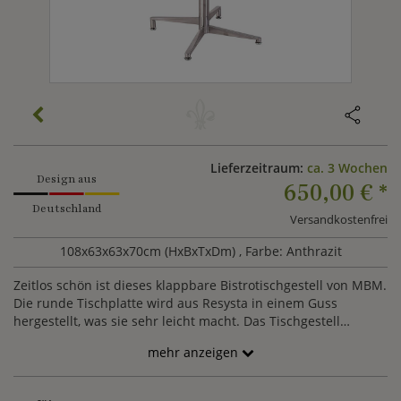
Lieferzeitraum:
ca. 3 Wochen
Design aus
650,00 €
*
Deutschland
Versandkostenfrei
108x63x63x70cm (HxBxTxDm)
, Farbe: Anthrazit
Zeitlos schön ist dieses klappbare Bistrotischgestell von MBM.
Die runde Tischplatte wird aus Resysta in einem Guss
hergestellt, was sie sehr leicht macht. Das Tischgestell
besteht aus Edelstahl. Der Stehtisch ist witterungsbeständig,
mehr anzeigen
pflegeleicht und langlebig und passt sich durch seine
Schlichtheit jeder Umgebung an.