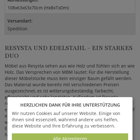
108x63x63x70cm (HxBxTxDm)
Versandart:
Spedition
RESYSTA UND EDELSTAHL - EIN STARKES
DUO
Möbel aus Resysta sehen aus wie Holz und fühlen sich an wie
Holz. Das Versprechen von MBM lautet: Für die Herstellung
dieser Möbelstücke muss kein einziger Baum gefällt werden.
Das Material wurde bereits mit verschiedenen Preisen
ausgezeichnet, es ist witterungsbeständig, farbecht,
pflegeleicht und sehr langlebig. Außerdem ist Resysta
recycelbar, kann also nach der Verwendung zerkleinert und
HERZLICHEN DANK FÜR IHRE UNTERSTÜTZUNG
erneut verwendet werden, wodurch ein unendlicher Kreislauf
Wir nutzen Cookies auf unserer Website. Einige von
entsteht. Zu 60 Prozent besteht das Material aus Reishülsen,
ihnen sind essenziell, während andere uns helfen,
welche Reststoffe der Lebensmittelindustrie sind. Die
diese Website und Ihre Erfahrung zu verbessern.
Edelstahlrahmen dieser Tische sind aus Material von
höchster Güteklasse, die in Handarbeit bearbeitet und
Alle Akzeptieren