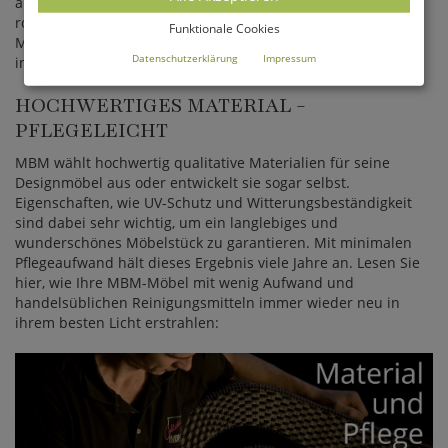
anschließend veredelt werden. Der Edelstahltisch ist leicht
rostfest und witterungsbeständig. Sie erhalten ein
Funktionale Cookies
Möbelstück, welches 365 Tage im Jahr einen guten Eindruck
Datenschutzerklärung
Impressum
in Ihrem Garten hinterlässt.
HOCHWERTIGES MATERIAL -
PFLEGELEICHT
MBM wählt hochwertig qualitative Materialien für seine
Designmöbel aus oder entwickelt sie sogar selbst.
Eigenschaften, wie UV-Schutz und Witterungsbeständigkeit
sind dabei sehr wichtig, um ein langlebiges und
wunderschönes Möbelstück zu garantieren. Mit minimalen
Pflegeaufwand hält dieses Ergebnis viele Jahre an. Lesen Sie
hier, wie Ihre MBM-Möbel mit wenig Aufwand und
handelsüblichen Reinigungsmitteln immer wieder neu in
ihrem besten Licht erstrahlen: