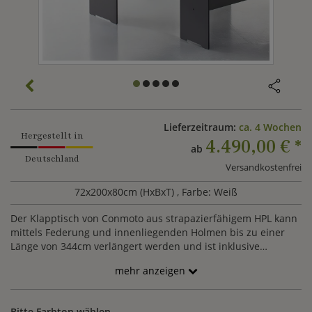
Lieferzeitraum:
ca. 4 Wochen
Hergestellt in
4.490,00 €
*
ab
Deutschland
Versandkostenfrei
72x200x80cm (HxBxT)
, Farbe: Weiß
Der Klapptisch von Conmoto aus strapazierfähigem HPL kann
mittels Federung und innenliegenden Holmen bis zu einer
Länge von 344cm verlängert werden und ist inklusive
Abdeckhaube bestellbar. Modern und elegant passt der
mehr anzeigen
Gartentisch zu den Stühlen und Bänken der Serie Riva.
Bitte Farbton wählen