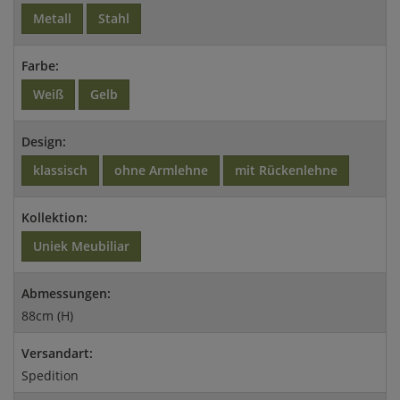
Metall
Stahl
Farbe:
Weiß
Gelb
Design:
klassisch
ohne Armlehne
mit Rückenlehne
Kollektion:
Uniek Meubiliar
Abmessungen:
88cm (H)
Versandart:
Spedition