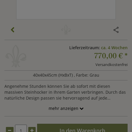
Lieferzeitraum:
ca. 4 Wochen
770,00 €
*
Versandkostenfrei
40x40x45cm (HxBxT)
, Farbe: Grau
Angenehme Stunden können Sie ab sofort mit diesen
massiven Steinhocker in Ihrem Garten verbringen. Durch das
natürliche Design passen sie hervorragend auf jede
Grünfläche. Der Hocker wird aus Flussgestein in traditioneller
mehr anzeigen
Handarbeit gehauen. Durch das Gestein hat jedes Produkt
eine individuelle Maserung und Sie erhalten ein einzigartiges
Unikat. Kombinieren Sie doch zu diesem einzigartigen Hocker
weitere Produkte im asiatischen Design, wie zum Beispiel eine
In den Warenkorb