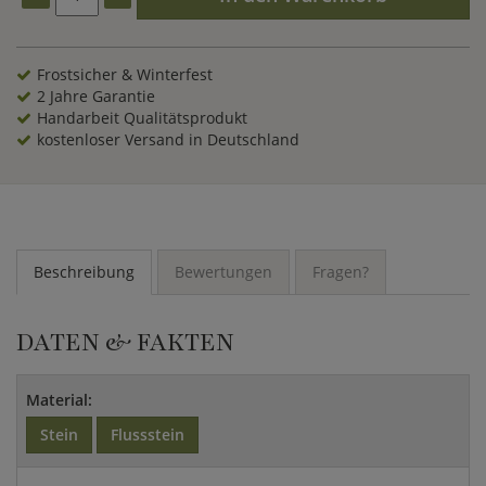
exquisite
Buddha Figur
, ein kunstvolles
Wandrelief
oder den
dazu passenden Steintisch. Bestellen Sie noch heute und Sie
erhalten den Steinhocker innerhalb Deutschlands
versandkostenfrei nach Hause.
Frostsicher & Winterfest
2 Jahre Garantie
Handarbeit Qualitätsprodukt
kostenloser Versand in Deutschland
Beschreibung
Bewertungen
Fragen?
DATEN & FAKTEN
Material:
Stein
Flussstein