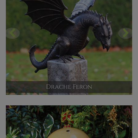
Drache Feron
Wasserspeier Drachenfigur aus Bronze
Versandpreis ab
550,00 €
JETZT KAUFEN