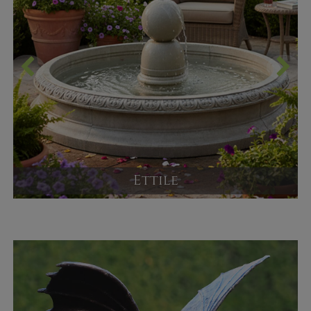
Ettile
Kugelbrunnen aus Steinguss
Versandpreis ab
2.283,00 €
JETZT KAUFEN