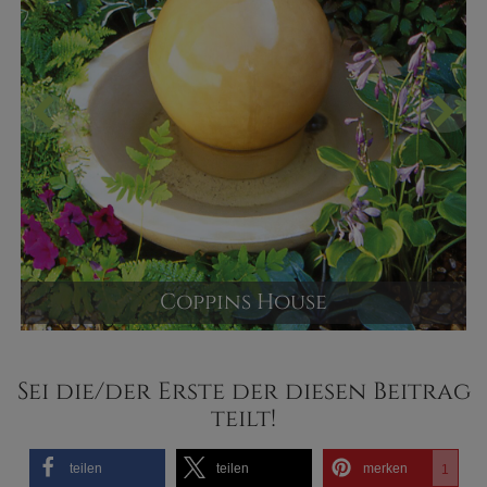
Coppins House
Deko Zimmerbrunnen mit Pumpe
Versandpreis ab
Sei die/der Erste der diesen Beitrag
1.626,00 €
teilt!
JETZT KAUFEN
teilen
teilen
merken
1