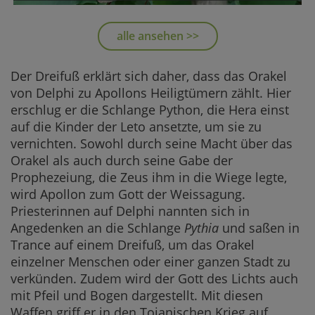
Frauen Büste im floralen Design
Versandpreis ab
alle ansehen >>
112,00 €
JETZT KAUFEN
Der Dreifuß erklärt sich daher, dass das Orakel
von Delphi zu Apollons Heiligtümern zählt. Hier
erschlug er die Schlange Python, die Hera einst
auf die Kinder der Leto ansetzte, um sie zu
vernichten. Sowohl durch seine Macht über das
Orakel als auch durch seine Gabe der
Prophezeiung, die Zeus ihm in die Wiege legte,
wird Apollon zum Gott der Weissagung.
Priesterinnen auf Delphi nannten sich in
Angedenken an die Schlange
Pythia
und saßen in
Trance auf einem Dreifuß, um das Orakel
einzelner Menschen oder einer ganzen Stadt zu
verkünden. Zudem wird der Gott des Lichts auch
mit Pfeil und Bogen dargestellt. Mit diesen
Waffen griff er in den Tojanischen Krieg auf