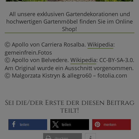
Sonnenuhr mit Säule
Versandpreis ab
All unsere exklusiven Gartendekorationen und
1.300,00 €
hochwertigen Gartenmöbel finden Sie im Online
Shop!
JETZT KAUFEN
Ⓒ Apollo von Carriera Rosalba.
Wikipedia
:
gemeinfrein.Fotos
Ⓒ Apollo von Belvedere.
Wikipedia
: CC-BY-SA-3.0.
Am Original wurde ein Ausschnitt vorgenommen.
Ⓒ Malgorzata Kistryn & allegro60 – fotolia.com
Sei die/der Erste der diesen Beitrag
teilt!
teilen
teilen
merken
drucken