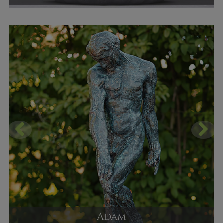
Sitzender Buddha als Gartendeko
Versandpreis ab
550,00 €
JETZT KAUFEN
Adam