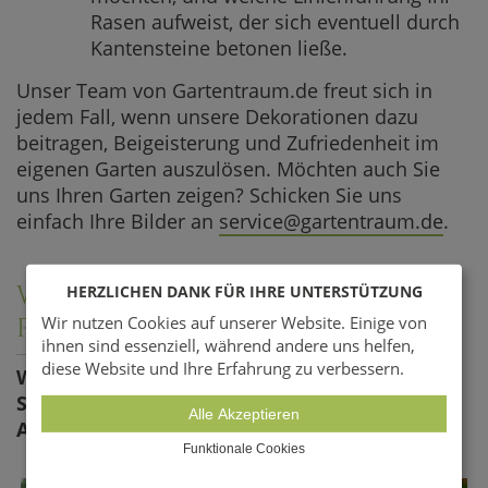
Rasen aufweist, der sich eventuell durch
Kantensteine betonen ließe.
Unser Team von Gartentraum.de freut sich in
jedem Fall, wenn unsere Dekorationen dazu
beitragen, Beigeisterung und Zufriedenheit im
eigenen Garten auszulösen. Möchten auch Sie
uns Ihren Garten zeigen? Schicken Sie uns
einfach Ihre Bilder an
service@gartentraum.de
.
WEITERE INTERESSANTE
HERZLICHEN DANK FÜR IHRE UNTERSTÜTZUNG
PRODUKTE
Wir nutzen Cookies auf unserer Website. Einige von
ihnen sind essenziell, während andere uns helfen,
diese Website und Ihre Erfahrung zu verbessern.
Welche Skulpturen, Statuen und
Sonnenuhren stehen Ihnen noch zur
Alle Akzeptieren
Auswahl?
Funktionale Cookies