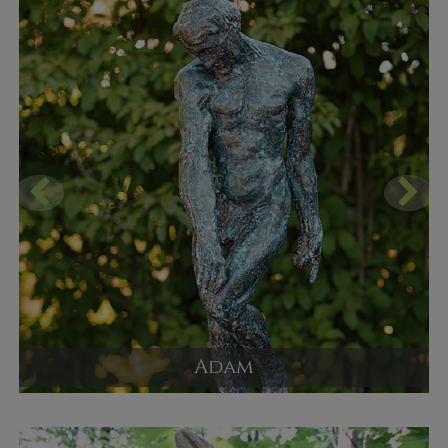
1.300,00 €
JETZT KAUFEN
Adam
Bronze Skulptur
Versandpreis ab
1.620,00 €