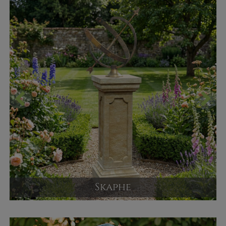
560,00 €
JETZT KAUFEN
Skaphe
Sonnenuhr mit Säule
Versandpreis ab