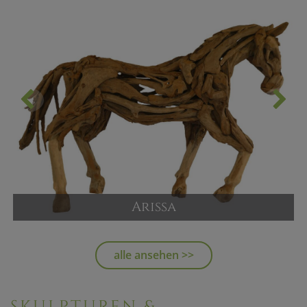
Arissa
Garten Skulptur aus Teak - Pferd
Versandpreis ab
alle ansehen >>
4.450,00 €
JETZT KAUFEN
SKULPTUREN &