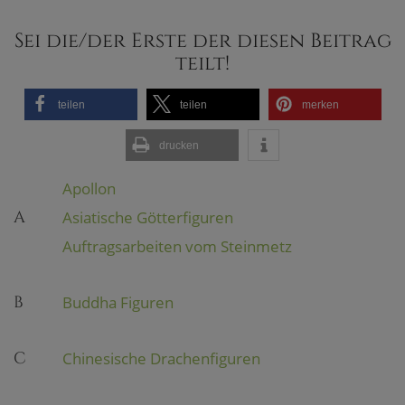
JETZT KAUFEN
Sei die/der Erste der diesen Beitrag
teilt!
teilen
teilen
merken
drucken
Apollon
A
Asiatische Götterfiguren
Auftragsarbeiten vom Steinmetz
B
Buddha Figuren
C
Chinesische Drachenfiguren