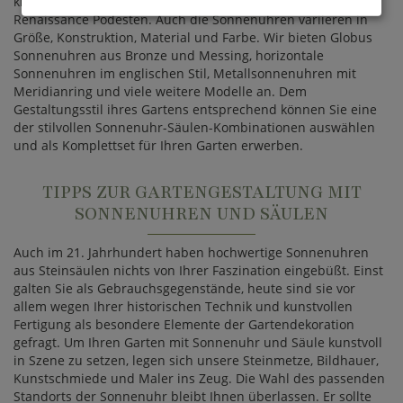
klassischen Steinsockeln mit Kassettierung oder hübschen
Renaissance Podesten. Auch die Sonnenuhren variieren in
Größe, Konstruktion, Material und Farbe. Wir bieten Globus
Sonnenuhren aus Bronze und Messing, horizontale
Sonnenuhren im englischen Stil, Metallsonnenuhren mit
Meridianring und viele weitere Modelle an. Dem
Gestaltungsstil ihres Gartens entsprechend können Sie eine
der stilvollen Sonnenuhr-Säulen-Kombinationen auswählen
und als Komplettset für Ihren Garten erwerben.
TIPPS ZUR GARTENGESTALTUNG MIT
SONNENUHREN UND SÄULEN
Auch im 21. Jahrhundert haben hochwertige Sonnenuhren
aus Steinsäulen nichts von Ihrer Faszination eingebüßt. Einst
galten Sie als Gebrauchsgegenstände, heute sind sie vor
allem wegen Ihrer historischen Technik und kunstvollen
Fertigung als besondere Elemente der Gartendekoration
gefragt. Um Ihren Garten mit Sonnenuhr und Säule kunstvoll
in Szene zu setzen, legen sich unsere Steinmetze, Bildhauer,
Kunstschmiede und Maler ins Zeug. Die Wahl des passenden
Standorts der Sonnenuhr bleibt Ihnen überlassen. Er sollte