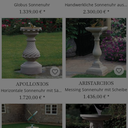
Globus Sonnenuhr
Handwerkliche Sonnenuhr aus Sandstein
1.339,00 €
*
2.300,00 €
*
ARISTARCHOS
APOLLONIOS
Messing Sonnenuhr mit Scheibe
Horizontale Sonnenuhr mit Säule
1.436,00 €
*
1.720,00 €
*