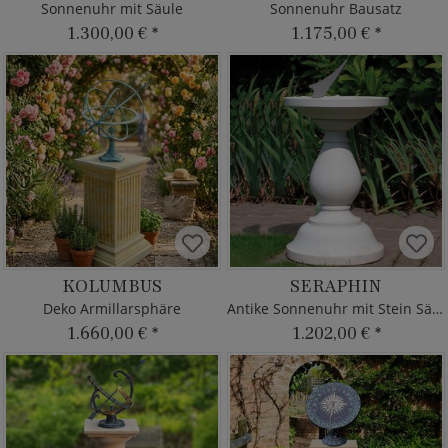
Sonnenuhr mit Säule
Sonnenuhr Bausatz
1.300,00 €
*
1.175,00 €
*
KOLUMBUS
SERAPHIN
Deko Armillarsphäre
Antike Sonnenuhr mit Stein Säule
1.660,00 €
*
1.202,00 €
*