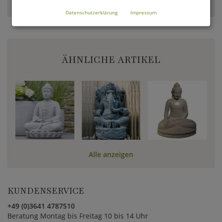
4056026013810
Datenschutzerklärung
Impressum
ÄHNLICHE ARTIKEL
Alle anzeigen
KUNDENSERVICE
+49 (0)3641 4787510
Beratung Montag bis Freitag 10 bis 14 Uhr