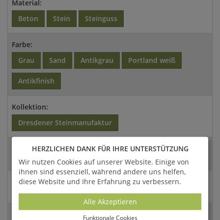
Material:
Beton
Stein
Steinguss
Farbe:
Grau
Sand
Antikgrau
Portland weiß
Antikfinish
Kollektion:
Dresdener Steinmanufaktur
Artikel- / Versandgewicht:
HERZLICHEN DANK FÜR IHRE UNTERSTÜTZUNG
108 Kg / 140,4 Kg
Wir nutzen Cookies auf unserer Website. Einige von
ihnen sind essenziell, während andere uns helfen,
diese Website und Ihre Erfahrung zu verbessern.
Abmessungen:
109x26x24cm (HxBxT)
Alle Akzeptieren
EAN:
Funktionale Cookies