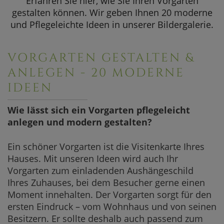
Erfahren Sie hier, wie Sie Ihren Vorgarten
SOMMERAKTION
gestalten können. Wir geben Ihnen 20 moderne
Pflanzen
und Pflegeleichte Ideen in unserer Bildergalerie.
Aktuelle Angebote
Kugelbäum
Kletterpfla
VORGARTEN GESTALTEN &
Bildergalerie
ANLEGEN - 20 MODERNE
IDEEN
Zusammenfa
Weitere Pro
Wie lässt sich ein Vorgarten pflegeleicht
anlegen und modern gestalten?
Häufig gestel
Ein schöner Vorgarten ist die Visitenkarte Ihres
Hauses. Mit unseren Ideen wird auch Ihr
Vorgarten zum einladenden Aushängeschild
Ihres Zuhauses, bei dem Besucher gerne einen
Moment innehalten. Der Vorgarten sorgt für den
ersten Eindruck – vom Wohnhaus und von seinen
Besitzern. Er sollte deshalb auch passend zum