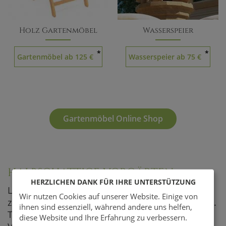
Holz Gartenmöbel
Wasserspeier
*
*
Gartenmöbel ab 125 €
Wasserspeier ab 75 €
Gartenmöbel Online Shop
HALBSCHATTIGE VORGÄRTEN
HERZLICHEN DANK FÜR IHRE UNTERSTÜTZUNG
Liegt der Vorgarten auf der Südseite, erhält er
Wir nutzen Cookies auf unserer Website. Einige von
zumindest einige wenige Stunden am Tag Sonne.
ihnen sind essenziell, während andere uns helfen,
Typische Pflanzen für einen halbschattigen
diese Website und Ihre Erfahrung zu verbessern.