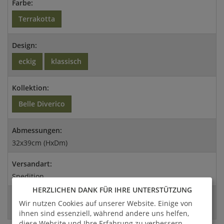
Farbe:
Terrakotta
Design:
eckig
klassisch
Kollektion:
Belle Diverico
Abmessungen:
32x39cm (HxDm)
Versandart:
Spedition
HERZLICHEN DANK FÜR IHRE UNTERSTÜTZUNG
EAN:
Wir nutzen Cookies auf unserer Website. Einige von
4056026316379
ihnen sind essenziell, während andere uns helfen,
diese Website und Ihre Erfahrung zu verbessern.