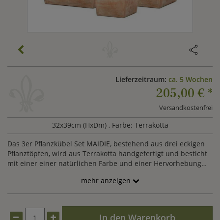
Lieferzeitraum:
ca. 5 Wochen
205,00 €
*
Versandkostenfrei
32x39cm (HxDm)
, Farbe: Terrakotta
Das 3er Pflanzkübel Set MAIDIE, bestehend aus drei eckigen
Pflanztöpfen, wird aus Terrakotta handgefertigt und besticht
mit einer einer natürlichen Farbe und einer Hervorhebung
des oberen Blumentopfrands. Das stilvolle Pflanzgefäß Set
mehr anzeigen
besitzt die Maße 20x21cm, 26x29cm und 32x39cm (HxDm) und
wird ein echter Blickfang in Ihrem Garten oder auf Ihrer
Terrasse.
In den Warenkorb