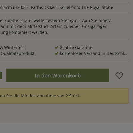
x34cm (HxBxT)
, Farbe: Ocker
, Kollektion: The Royal Stone
eckplatte ist aus wetterfestem Steinguss vom Steinmetz
kann mit dem Mittelstück Artam zu einer einzigartigen
ng kombiniert werden.
 & Winterfest
2 Jahre Garantie
 Qualitätsprodukt
kostenloser Versand in Deutschland
In den Warenkorb
ten Sie die Mindestabnahme von 2 Stück