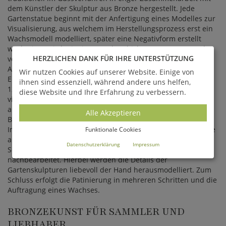
dem Künstler der Skulptur aus Bronze hergestellt. Jede
Gartenstatue beginnt mit der Anfertigung eines Modelles zur
Visualisierung, aus welchem im Herstellungsprozess erst ein
Wachsmodell modelliert, später eine Negativform erstellt
wird. Diese wird mit einer Wachsschicht ausgegossen und
HERZLICHEN DANK FÜR IHRE UNTERSTÜTZUNG
vom Künstler der Gartenfigur per Hand bearbeitet. Das
Ausbrennen findet im Ofen bei 600 Grad über 7 Tage statt.
Wir nutzen Cookies auf unserer Website. Einige von
Erst nach diesen Bearbeitungsschritten wird die flüssige, ca.
ihnen sind essenziell, während andere uns helfen,
1250 Grad heiße Bronze in die Form gegossen. Nach drei bis
diese Website und Ihre Erfahrung zu verbessern.
vier Tagen ist das Metall erkaltet und die Bronzefigur kann
aus der Form entnommen werden. Es folgt eine strenge
Alle Akzeptieren
Beurteilung der Oberfläche und der Gussqualität der Statue.
Im Anschluss trennt der Ziseleur Einguss- sowie Abluftkanäle
Funktionale Cookies
ab. Die Oberfläche wird nun mittels Meißel,
Datenschutzerklärung
Impressum
Schleifwerkzeugen, Feilen und Polierwerkzeugen
nachbearbeitet. Hierbei werden die Details der
Gartenskulpturen liebevoll der Hand herausmodelliert. Zum
Schluss erfolgt die Patinierung in mehreren Schritten und die
Auftragung eines Wachses.
BRONZEKUNST FÜR SAMMLER UND
LIEBHABER