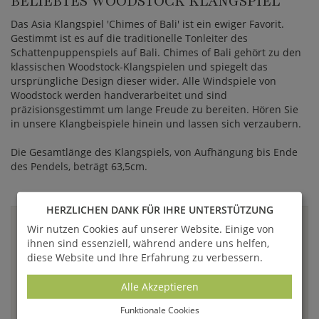
BELIEBTES WOODSTOCK KLANGSPIEL
Das Asia Klangspiel 'Chimes of Bali' ist ein ewiger Favorit.
Gestimmt ist es auf die traditionelle Tonleiter des
Schattenpuppenspiels auf Bali. Chimes of Bali gehört zu den
klassischen Woodstock-Klangspielen und spiegelt das
ursprüngliche Design dieser wider. Alle Windspiele von
Woodstock werden handverarbeitet und sind
präzisionsgestimmt um lange Freude zu bereiten. Hören Sie
in unsere Klangbeispiele hinein und lassen sich verzaubern.
Die Gesamtlänge des Klangspiels, von Aufhängung bis Ende
des Pendels, beträgt 63,5cm.
HERZLICHEN DANK FÜR IHRE UNTERSTÜTZUNG
Wir nutzen Cookies auf unserer Website. Einige von
VIDEO(S)
ihnen sind essenziell, während andere uns helfen,
diese Website und Ihre Erfahrung zu verbessern.
Alle Akzeptieren
Funktionale Cookies