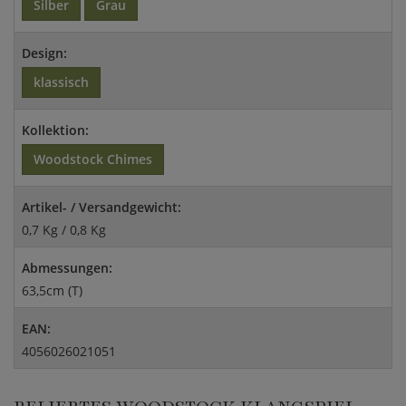
Silber
Grau
Design:
klassisch
Kollektion:
Woodstock Chimes
Artikel- / Versandgewicht:
0,7 Kg / 0,8 Kg
Abmessungen:
63,5cm (T)
EAN:
4056026021051