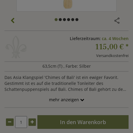
Lieferzeitraum:
ca. 4 Wochen
115,00 €
*
Versandkostenfrei
63,5cm (T)
, Farbe: Silber
Das Asia Klangspiel 'Chimes of Bali' ist ein ewiger Favorit.
Gestimmt ist es auf die traditionelle Tonleiter des
Schattenpuppenspiels auf Bali. Chimes of Bali gehört zu den
klassischen Woodstock-Klangspielen und spiegelt das
mehr anzeigen
ursprüngliche Design dieser wider. Alle Windspiele von
Woodstock werden handverarbeitet und sind
präzisionsgestimmt um lange Freude zu bereiten. Hören Sie
in unsere Klangbeispiele hinein und lassen sich verzaubern.
In den Warenkorb