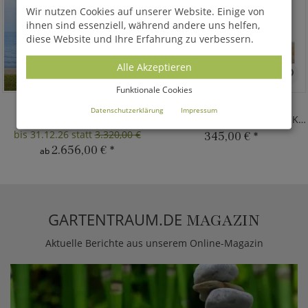
Wir nutzen Cookies auf unserer Website. Einige von
ihnen sind essenziell, während andere uns helfen,
diese Website und Ihre Erfahrung zu verbessern.
Alle Akzeptieren
Funktionale Cookies
EQUERA
CHALET
Datenschutzerklärung
Impressum
Pferdebüste auf Sockel
Mauer Pfeiler Verzierung mit Kugel
bis 31.12.26 statt
3.320,00 €
345,00 €
*
2.656,00 €
*
ab
GARTENTRAUM.DE
MAGAZIN
Aktuelle Berichte aus unserem Online-Magazin