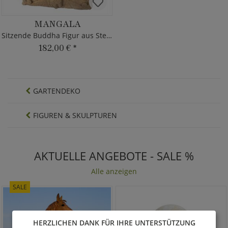
MANGALA
Sitzende Buddha Figur aus Steinguss
182,00 €
*
GARTENDEKO
FIGUREN & SKULPTUREN
AKTUELLE ANGEBOTE - SALE %
Alle anzeigen
SALE
HERZLICHEN DANK FÜR IHRE UNTERSTÜTZUNG