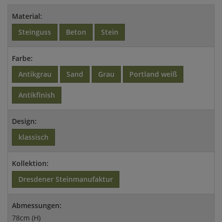
Material:
Steinguss
Beton
Stein
Farbe:
Antikgrau
Sand
Grau
Portland weiß
Antikfinish
Design:
klassisch
Kollektion:
Dresdener Steinmanufaktur
Abmessungen:
78cm (H)