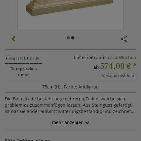
Lieferzeitraum:
ca. 4 Wochen
Hergestellt in der
574,00 €
*
ab
Europäischen
Union
Versandkostenfrei
78cm (H)
, Farbe: Antikgrau
Die Balustrade besteht aus mehreren Teilen, welche sich
problemlos zusammenfügen lassen. Aus Steinguss gefertigt,
ist das Geländer äußerst witterungsbeständig und zeichnet
sich durch Langlebigkeit aus. Wenn Sie Interesse an der
mehr anzeigen
stilvollen Gartendekoration haben, wenden Sie sich gerne an
unseren Kundenservice. Wir erstellen Ihnen anschließend ein
Angebot, sodass Ihr Garten individuell mit der Balustrade
Bitte Farbton wählen