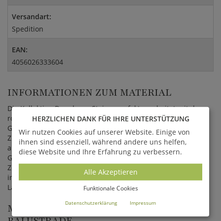
Versandart:
Spedition
EAN:
4056026333604
INFORMATIONEN ZUM MATERIAL
Die Kollektion Dresdener Steinmanufaktur arbeitet mit dem
robusten Material Sand-Steinguss. Dieser ist zumeist ein
HERZLICHEN DANK FÜR IHRE UNTERSTÜTZUNG
Gemisch aus Zement, Sand und Kalkstein sowie
Wir nutzen Cookies auf unserer Website. Einige von
Zuschlagstoffe, Wasser und Farbpigmente, welches
ihnen sind essenziell, während andere uns helfen,
anschließend in Form gegossen wird. Schließlich wird die
diese Website und Ihre Erfahrung zu verbessern.
Gartendekoration per Hand weiter ausgearbeitet. Auch als
Zement- oder Betonguss bezeichnet, ist der Kunststein
Alle Akzeptieren
insbesondere durch Witterungsbeständigkeit und
Langlebigkeit gekennzeichnet.
Funktionale Cookies
Datenschutzerklärung
Impressum
MONTAGE DER KLASSISCHEN
BALUSTRADE