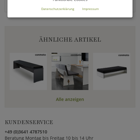
Paket
Datenschutzerklärung
Impressum
ÄHNLICHE ARTIKEL
Alle anzeigen
KUNDENSERVICE
+49 (0)3641 4787510
Beratung Montag bis Freitag 10 bis 14 Uhr