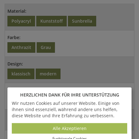
Material:
Polyacryl
Kunststoff
Sunbrella
Farbe:
Anthrazit
Grau
Design:
klassisch
modern
Kollektion:
HERZLICHEN DANK FÜR IHRE UNTERSTÜTZUNG
Conmoto
Wir nutzen Cookies auf unserer Website. Einige von
ihnen sind essenziell, während andere uns helfen,
diese Website und Ihre Erfahrung zu verbessern.
Abmessungen:
4x220x45cm (HxBxT)
Alle Akzeptieren
Versandart:
Funktionale Cookies