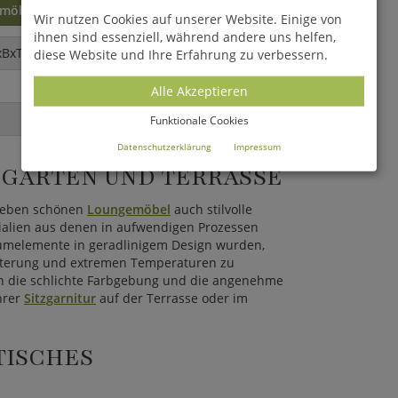
nmöbel
Wir nutzen Cookies auf unserer Website. Einige von
ihnen sind essenziell, während andere uns helfen,
xBxT)
diese Website und Ihre Erfahrung zu verbessern.
Alle Akzeptieren
Funktionale Cookies
Datenschutzerklärung
Impressum
 GARTEN UND TERRASSE
neben schönen
Loungemöbel
auch stilvolle
rialien aus denen in aufwendigen Prozessen
umelemente in geradlinigem Design wurden,
tterung und extremen Temperaturen zu
ch die schlichte Farbgebung und die angenehme
hrer
Sitzgarnitur
auf der Terrasse oder im
TISCHES