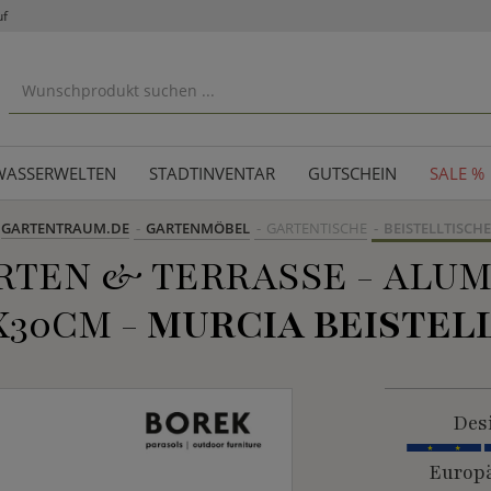
uf
WASSERWELTEN
STADTINVENTAR
GUTSCHEIN
SALE %
GARTENTRAUM.DE
GARTENMÖBEL
GARTENTISCHE
BEISTELLTISCHE
RTEN & TERRASSE - ALUMI
X30CM -
MURCIA BEISTEL
Des
Europä