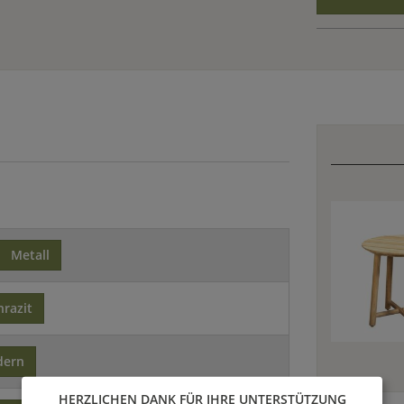
Metall
hrazit
dern
HERZLICHEN DANK FÜR IHRE UNTERSTÜTZUNG