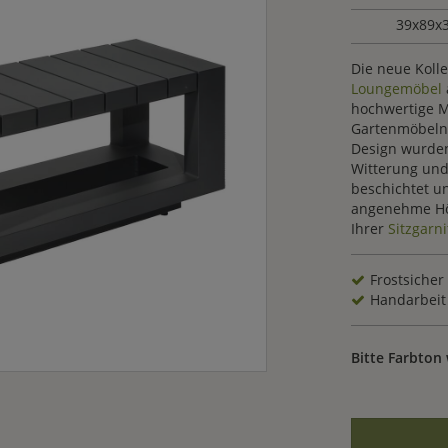
39x89x
Die neue Kol
Loungemöbel
hochwertige M
Gartenmöbeln 
Design wurden
Witterung und
beschichtet un
angenehme Höh
Ihrer
Sitzgarni
Frostsicher
Handarbeit
Bitte Farbton