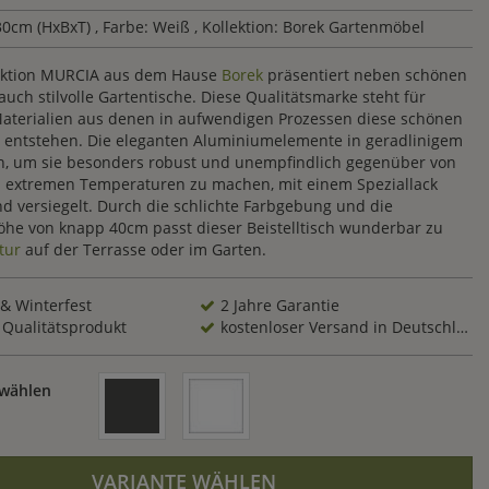
30cm (HxBxT)
, Farbe: Weiß
, Kollektion: Borek Gartenmöbel
lektion MURCIA aus dem Hause
Borek
präsentiert neben schönen
auch stilvolle Gartentische. Diese Qualitätsmarke steht für
aterialien aus denen in aufwendigen Prozessen diese schönen
entstehen. Die eleganten Aluminiumelemente in geradlinigem
, um sie besonders robust und unempfindlich gegenüber von
 extremen Temperaturen zu machen, mit einem Speziallack
d versiegelt. Durch die schlichte Farbgebung und die
e von knapp 40cm passt dieser Beistelltisch wunderbar zu
tur
auf der Terrasse oder im Garten.
 & Winterfest
2 Jahre Garantie
 Qualitätsprodukt
kostenloser Versand in Deutschland
 wählen
VARIANTE WÄHLEN