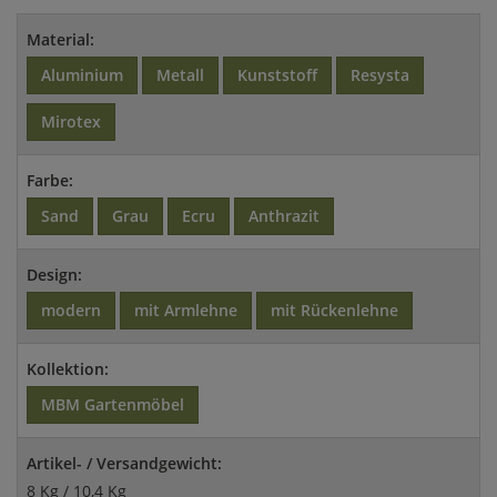
Material:
Aluminium
Metall
Kunststoff
Resysta
Mirotex
Farbe:
Sand
Grau
Ecru
Anthrazit
Design:
modern
mit Armlehne
mit Rückenlehne
Kollektion:
MBM Gartenmöbel
Artikel- / Versandgewicht:
8 Kg / 10,4 Kg