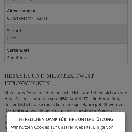
Abmessungen:
87x61x64cm (HxBxT)
Sitzhöhe:
46cm
Versandart:
Spedition
RESYSTA UND MIROTEX TWIST -
INNOVATIONEN
Möbel aus Resysta sehen aus wie Holz und fühlen sich an wie
Holz. Das Versprechen von MBM lautet: Für die Herstellung
dieser Möbelstücke muss kein einziger Baum gefällt werden.
Das Material wurde bereits mit verschiedenen Preisen
ausgezeichnet, es ist witterungsbeständig, farbecht,
HERZLICHEN DANK FÜR IHRE UNTERSTÜTZUNG
pflegeleicht und sehr langlebig. Gartenmöbel aus diesem
Wir nutzen Cookies auf unserer Website. Einige von
Material trotzen Feuchtigkeit, sodass die Oberfläche