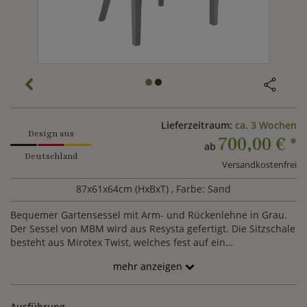
Lieferzeitraum:
ca. 3 Wochen
Design aus
700,00 €
*
ab
Deutschland
Versandkostenfrei
87x61x64cm (HxBxT)
, Farbe: Sand
Bequemer Gartensessel mit Arm- und Rückenlehne in Grau.
Der Sessel von MBM wird aus Resysta gefertigt. Die Sitzschale
besteht aus Mirotex Twist, welches fest auf ein
Aluminiumgestell aufgeflochten wird. TORTUGA ist eine
mehr anzeigen
Hommage an die Kolonialzeit. Der Gartensessel ist UV-
beständig und wetterfest und eignet sich für einen schönen
Platz im Garten, auf dem Balkon oder der Terrasse.
Ausführung