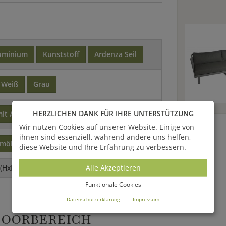
uminium
Kunststoff
Ardenza Seil
Weiß
Grau
HERZLICHEN DANK FÜR IHRE UNTERSTÜTZUNG
it Armlehne
mit Rückenlehne
Wir nutzen Cookies auf unserer Website. Einige von
ihnen sind essenziell, während andere uns helfen,
nmöbel
diese Website und Ihre Erfahrung zu verbessern.
Alle Akzeptieren
(HxBxT)
Funktionale Cookies
Datenschutzerklärung
Impressum
DOORBEREICH