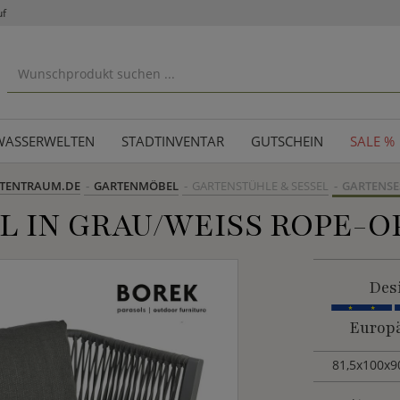
uf
WASSERWELTEN
STADTINVENTAR
GUTSCHEIN
SALE %
TENTRAUM.DE
GARTENMÖBEL
GARTENSTÜHLE & SESSEL
GARTENSE
 IN GRAU/WEISS ROPE-OP
Des
Europä
81,5x100x9