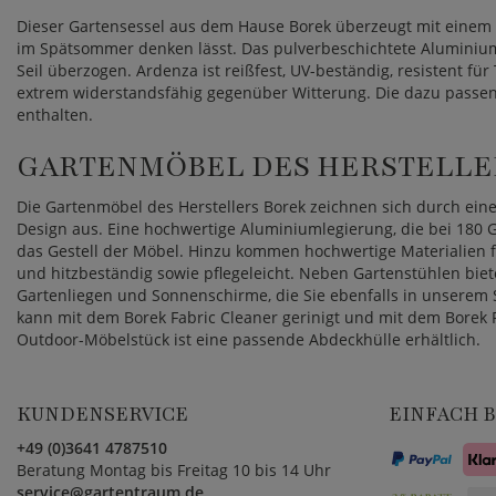
Dieser Gartensessel aus dem Hause Borek überzeugt mit einem
im Spätsommer denken lässt. Das pulverbeschichtete Aluminium
Seil überzogen. Ardenza ist reißfest, UV-beständig, resistent f
extrem widerstandsfähig gegenüber Witterung. Die dazu passen
enthalten.
GARTENMÖBEL DES HERSTELLE
Die Gartenmöbel des Herstellers Borek zeichnen sich durch eine
Design aus. Eine hochwertige Aluminiumlegierung, die bei 180 G
das Gestell der Möbel. Hinzu kommen hochwertige Materialien fü
und hitzbeständig sowie pflegeleicht. Neben Gartenstühlen biet
Gartenliegen und Sonnenschirme, die Sie ebenfalls in unserem 
kann mit dem Borek Fabric Cleaner gerinigt und mit dem Borek 
Outdoor-Möbelstück ist eine passende Abdeckhülle erhältlich.
KUNDENSERVICE
EINFACH 
+49 (0)3641 4787510
Beratung Montag bis Freitag 10 bis 14 Uhr
service@gartentraum.de