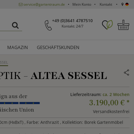
service@gartentraum.de
Mein Konto
Kontakt
+49 (0)3641 4787510
Kontakt: 24/7
MAGAZIN
GESCHÄFTSKUNDEN
SSEL
TIK -
ALTEA SESSEL
Lieferzeitraum:
ca. 2 Wochen
ign aus der
3.190,00 €
*
ischen Union
Versandkostenfrei
0cm (HxBxT)
, Farbe: Anthrazit
, Kollektion: Borek Gartenmöbel