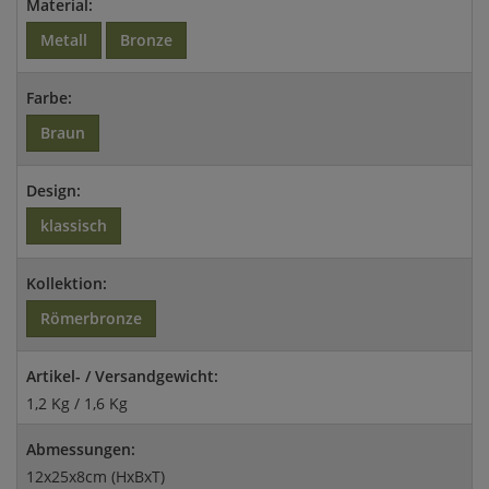
Material:
Metall
Bronze
Farbe:
Braun
Design:
klassisch
Kollektion:
Römerbronze
Artikel- / Versandgewicht:
1,2 Kg / 1,6 Kg
Abmessungen:
12x25x8cm (HxBxT)