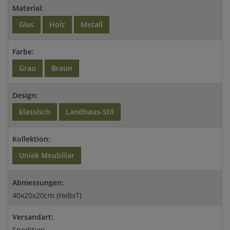
Material:
Glas
Holz
Metall
Farbe:
Grau
Braun
Design:
klassisch
Landhaus-Stil
Kollektion:
Uniek Meubiliar
Abmessungen:
40x20x20cm (HxBxT)
Versandart:
Spedition