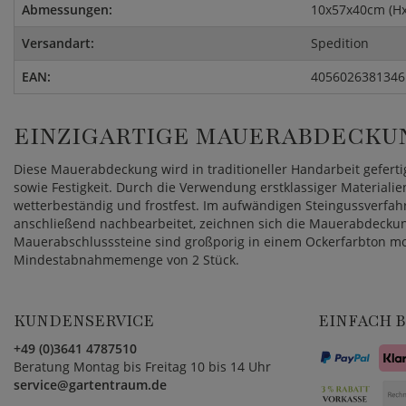
Abmessungen:
10x57x40cm (H
Versandart:
Spedition
EAN:
4056026381346
EINZIGARTIGE MAUERABDECKUN
Diese Mauerabdeckung wird in traditioneller Handarbeit gefert
sowie Festigkeit. Durch die Verwendung erstklassiger Materialie
wetterbeständig und frostfest. Im aufwändigen Steingussverfah
anschließend nachbearbeitet, zeichnen sich die Mauerabdeckunge
Mauerabschlusssteine sind großporig in einem Ockerfarbton model
Mindestabnahmemenge von 2 Stück.
KUNDENSERVICE
EINFACH 
+49 (0)3641 4787510
Beratung Montag bis Freitag 10 bis 14 Uhr
service@gartentraum.de