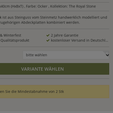
x40cm (HxBxT)
, Farbe: Ocker
, Kollektion: The Royal Stone
ck ist aus Steinguss vom Steinmetz handwerklich modelliert und
zugehörigen Abdeckplatten kombiniert werden.
 & Winterfest
2 Jahre Garantie
 Qualitätsprodukt
kostenloser Versand in Deutschland
bitte wählen
VARIANTE WÄHLEN
ten Sie die Mindestabnahme von 2 Stk