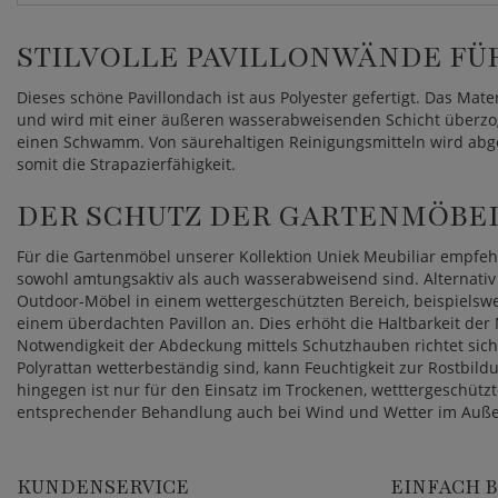
STILVOLLE PAVILLONWÄNDE FÜ
Dieses schöne Pavillondach ist aus Polyester gefertigt. Das Mate
und wird mit einer äußeren wasserabweisenden Schicht überzo
einen Schwamm. Von säurehaltigen Reinigungsmitteln wird abg
somit die Strapazierfähigkeit.
DER SCHUTZ DER GARTENMÖBE
Für die Gartenmöbel unserer Kollektion Uniek Meubiliar empfeh
sowohl amtungsaktiv als auch wasserabweisend sind. Alternativ 
Outdoor-Möbel in einem wettergeschützten Bereich, beispielswe
einem überdachten Pavillon an. Dies erhöht die Haltbarkeit der
Notwendigkeit der Abdeckung mittels Schutzhauben richtet si
Polyrattan wetterbeständig sind, kann Feuchtigkeit zur Rostbil
hingegen ist nur für den Einsatz im Trockenen, wetttergeschützt
entsprechender Behandlung auch bei Wind und Wetter im Auße
KUNDENSERVICE
EINFACH 