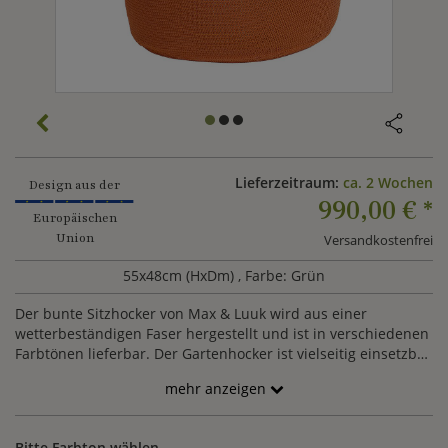
Lieferzeitraum:
ca. 2 Wochen
Design aus der
990,00 €
*
Europäischen
Union
Versandkostenfrei
55x48cm (HxDm)
, Farbe: Grün
Der bunte Sitzhocker von Max & Luuk wird aus einer
wetterbeständigen Faser hergestellt und ist in verschiedenen
Farbtönen lieferbar. Der Gartenhocker ist vielseitig einsetzbar
und kann gleichermaßen als Sitzgelegenheit wie auch als
mehr anzeigen
Fußbank genutzt werden.
Bitte Farbton wählen