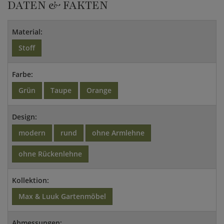
DATEN & FAKTEN
Material:
Stoff
Farbe:
Grün
Taupe
Orange
Design:
modern
rund
ohne Armlehne
ohne Rückenlehne
Kollektion:
Max & Luuk Gartenmöbel
Abmessungen: