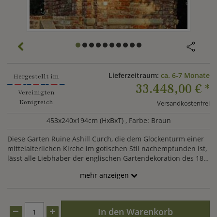
Lieferzeitraum:
ca. 6-7 Monate
Hergestellt im
33.448,00 €
*
Vereinigten
Königreich
Versandkostenfrei
453x240x194cm (HxBxT)
, Farbe: Braun
Diese Garten Ruine Ashill Curch, die dem Glockenturm einer
mittelalterlichen Kirche im gotischen Stil nachempfunden ist,
lässt alle Liebhaber der englischen Gartendekoration des 18.
Jahrhunderts in die Romantik und Ritterlichkeit dieser Zeit
mehr anzeigen
eintauchen und ist ein Highlight in jeder historisch und
romantisch gestalteten Gartenanlage. Vor der Kulisse eines
alten Baumbestandes oder in einem verwunschenen Teil
Ihres Gartenanwesens setzt dieser Glockenturm als Garten
In den Warenkorb
Ruine aus Stein imposante Akzente und verleiht Ihrem Garten