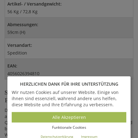
Artikel- / Versandgewicht:
56 Kg / 72,8 Kg
Abmessungen:
59cm (H)
Versandart:
Spedition
EAN:
4056026394810
HERZLICHEN DANK FÜR IHRE UNTERSTÜTZUNG
STEINGUSS BRUNNEN FÜR GÄRTEN,
Wir nutzen Cookies auf unserer Website. Einige von
ihnen sind essenziell, während andere uns helfen,
PARKS UND STÄDTE
diese Website und Ihre Erfahrung zu verbessern.
Der Gartenbrunnen wird aus hochwertigem Kunststein
angefertigt und enthält unter anderem Bestandteile von
Alle Akzeptieren
Quarz, Kalkstein und Feldspäten. Der Brunnen wird von Hand
Funktionale Cookies
bemalt, wodurch einzigartige Farbverläufe entstehen. Jedes
Wasserspiel ist ein Unikat, welches durch hochqualitative
Datenschutzerklärung
Impressum