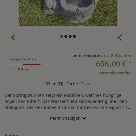
Lieferzeitraum:
ca. 8 Wochen
hergestellt in
656,00 €
*
Polen
Versandkostenfrei
59cm (H)
, Farbe: Grau
Der Springbrunnen zeigt ein Mädchen, welches hungrige
Vögelchen füttert. Das Wasser fließt kaskadenartig über den
Steinguss. Der dekorative Brunnen für den Garten eignet sich
auch für die Verwendung in einem kleinen Teich. Die
mehr anzeigen
Installation des Wasserspiels ist auch durch die beiliegende
Pumpe schnell und einfach vorzunehmen. Es stehen
verschiedene Farboptionen zur Wahl.
Patina