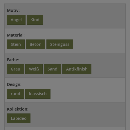
Motiv:
Vogel
Kind
Material:
Stein
Beton
Steinguss
Farbe:
Grau
Weiß
Sand
Antikfinish
Design:
rund
klassisch
Kollektion:
Lapideo