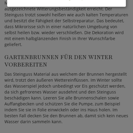
Materialien und eine professionelle Verarbeitung eine
ausgezeichnete Witterungsbeständigkeit erreicht. Der
Steinguss trotzt sowohl heißen wie auch kalten Temperaturen
und besitzt die Fähigkeit der Selbstreparatur. Das bedeutet,
dass Mikrorisse sich in einer natürlichen Umgebung von
selbst heilen bzw. wieder verschließen. Die Dekoration wird
mit einem halbglänzenden Finish in Ihrer Wunschfarbe
geliefert.
GARTENBRUNNEN FÜR DEN WINTER
VORBEREITEN
Das Steinguss Material aus welchem der Brunnen hergestellt
wird, trotzt den äußeren Wettereinflüssen. Im Winter sollte
das Wasserspiel jedoch unbedingt vor Eis geschützt werden,
da sich gefrorenes Wasser ausdehnt und den Steinguss
beschädigen kann. Leeren Sie alle Brunnenschalen sowie
Auffangbecken und schützen Sie die Pumpe, zum Beispiel
indem Sie sie in Folie einwickeln oder ins Haus holen. Im
besten Fall decken Sie den Brunnen ab, damit sich kein neues
Wasser darin sammeln kann.