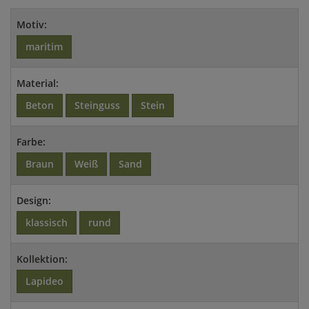
Motiv:
maritim
Material:
Beton
Steinguss
Stein
Farbe:
Braun
Weiß
Sand
Design:
klassisch
rund
Kollektion:
Lapideo