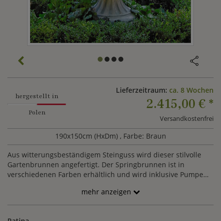
Lieferzeitraum:
ca. 8 Wochen
hergestellt in
2.415,00 €
*
Polen
Versandkostenfrei
190x150cm (HxDm)
, Farbe: Braun
Aus witterungsbeständigem Steinguss wird dieser stilvolle
Gartenbrunnen angefertigt. Der Springbrunnen ist in
verschiedenen Farben erhältlich und wird inklusive Pumpe
geliefert. Das Wasserspiel eignet sich als elegante Dekoration
mehr anzeigen
für Gärten, Parks oder Städte. Der Standfuß besitzt einen
Durchmesser von ca. 90cm.
Patina