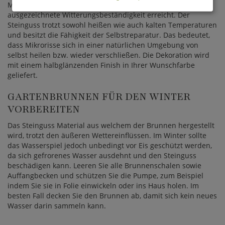
Materialien und eine professionelle Verarbeitung eine
ausgezeichnete Witterungsbeständigkeit erreicht. Der
Steinguss trotzt sowohl heißen wie auch kalten Temperaturen
und besitzt die Fähigkeit der Selbstreparatur. Das bedeutet,
dass Mikrorisse sich in einer natürlichen Umgebung von
selbst heilen bzw. wieder verschließen. Die Dekoration wird
mit einem halbglänzenden Finish in Ihrer Wunschfarbe
geliefert.
GARTENBRUNNEN FÜR DEN WINTER
VORBEREITEN
Das Steinguss Material aus welchem der Brunnen hergestellt
wird, trotzt den äußeren Wettereinflüssen. Im Winter sollte
das Wasserspiel jedoch unbedingt vor Eis geschützt werden,
da sich gefrorenes Wasser ausdehnt und den Steinguss
beschädigen kann. Leeren Sie alle Brunnenschalen sowie
Auffangbecken und schützen Sie die Pumpe, zum Beispiel
indem Sie sie in Folie einwickeln oder ins Haus holen. Im
besten Fall decken Sie den Brunnen ab, damit sich kein neues
Wasser darin sammeln kann.