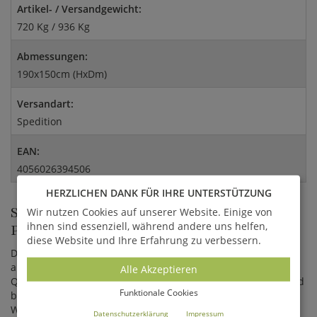
Artikel- / Versandgewicht:
720 Kg / 936 Kg
Abmessungen:
190x150cm (HxDm)
Versandart:
Spedition
EAN:
4056026394506
HERZLICHEN DANK FÜR IHRE UNTERSTÜTZUNG
STEINGUSS BRUNNEN FÜR GÄRTEN,
Wir nutzen Cookies auf unserer Website. Einige von
ihnen sind essenziell, während andere uns helfen,
PARKS UND STÄDTE
diese Website und Ihre Erfahrung zu verbessern.
Der Gartenbrunnen wird aus hochwertigem Kunststein
angefertigt und enthält unter anderem Bestandteile von
Alle Akzeptieren
Quarz, Kalkstein und Feldspäten. Der Brunnen wird von Hand
Funktionale Cookies
bemalt, wodurch einzigartige Farbverläufe entstehen. Jedes
Wasserspiel ist ein Unikat, welches durch hochqualitative
Datenschutzerklärung
Impressum