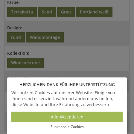
Farbe:
Terrakotta
Sand
Grau
Portland weiß
Design:
rund
Wandmontage
Kollektion:
Windsorstone
Artikel- / Versandgewicht:
HERZLICHEN DANK FÜR IHRE UNTERSTÜTZUNG
54 Kg / 70,2 Kg
Wir nutzen Cookies auf unserer Website. Einige von
ihnen sind essenziell, während andere uns helfen,
Abmessungen:
diese Website und Ihre Erfahrung zu verbessern.
75x48cm (HxB)
Alle Akzeptieren
EAN:
4056026002838
Funktionale Cookies