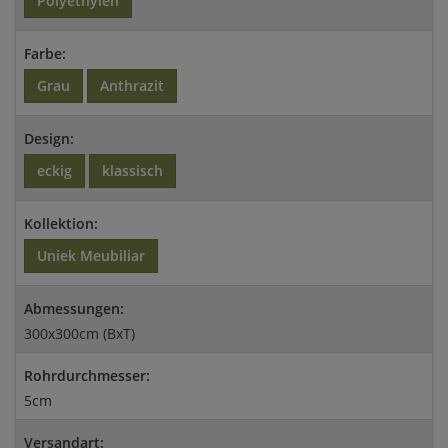
Polyethylen
Farbe:
Grau
Anthrazit
Design:
eckig
klassisch
Kollektion:
Uniek Meubiliar
Abmessungen:
300x300cm (BxT)
Rohrdurchmesser:
5cm
Versandart: