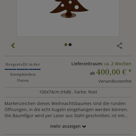
Lieferzeitraum:
ca. 2 Wochen
Hergestellt in der
400,00 €
*
ab
Europäischen
Union
Versandkostenfrei
100x74cm (HxB)
, Farbe: Rost
Markenzeichen dieses Weihnachtsbaumes sind die runden
Öffnungen, in die echt Kugeln eingehangen werden können.
Die Baumfigur wird per Laser aus Stahl geschnitten, ist mit
einem Weihnachts Stern dekoriert und für einen stabilen
mehr anzeigen
Stand auf einer Platte befestigt. Den ansprechenden Farbton
erhält die Gartenskulptur durch den natürlichen Rostprozess