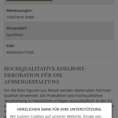
Abmessungen:
100x74cm (HxB)
Versandart:
Spedition
EAN:
4056026417960
HOCHQUALITATIVE EDELROST-
DEKORATION FÜR DIE
AUSSENGESTALTUNG
Für die Rost Figuren aus Metall werden Materialien höchster
Qualität verwendet. Die Produktion und hochqualitative
Verarbeitung in Handarbeit erfolgen ausschließlich in der EU.
Nach der Fertigstellung werden die Eisenobjekte an Orten mit
HERZLICHEN DANK FÜR IHRE UNTERSTÜTZUNG
hoher Luftfeuchtigkeit und Wärme gelagert, wodurch der
Wir nutzen Cookies auf unserer Website. Einige von
natürliche Rostprozess einsetzt. Hierbei verändert sich der