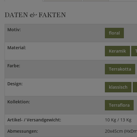
DATEN & FAKTEN
Motiv:
floral
Material:
Keramik
Farbe:
Terrakotta
Design:
klassisch
Kollektion:
Terraflora
Artikel- / Versandgewicht:
10 Kg / 13 Kg
Abmessungen:
20x45cm (HxDm