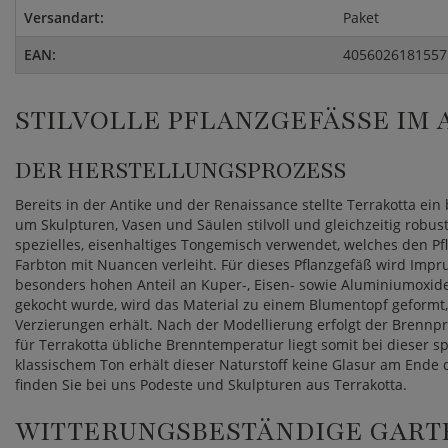
Versandart:
Paket
EAN:
4056026181557
STILVOLLE PFLANZGEFÄSSE IM A
DER HERSTELLUNGSPROZESS
Bereits in der Antike und der Renaissance stellte Terrakotta ein 
um Skulpturen, Vasen und Säulen stilvoll und gleichzeitig robust
spezielles, eisenhaltiges Tongemisch verwendet, welches den Pf
Farbton mit Nuancen verleiht. Für dieses Pflanzgefäß wird Impr
besonders hohen Anteil an Kuper-, Eisen- sowie Aluminiumoxi
gekocht wurde, wird das Material zu einem Blumentopf geformt, 
Verzierungen erhält. Nach der Modellierung erfolgt der Brennpro
für Terrakotta übliche Brenntemperatur liegt somit bei dieser s
klassischem Ton erhält dieser Naturstoff keine Glasur am Ende
finden Sie bei uns Podeste und Skulpturen aus Terrakotta.
WITTERUNGSBESTÄNDIGE GART