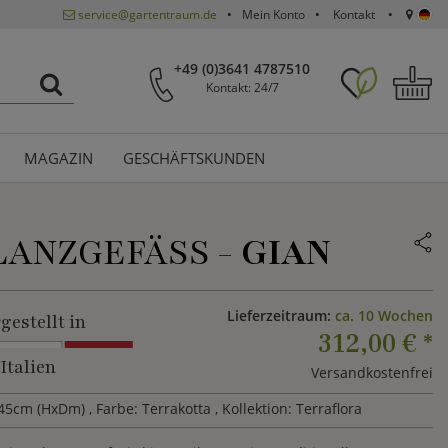
service@gartentraum.de
Mein Konto
Kontakt
+49 (0)3641 4787510
Kontakt: 24/7
MAGAZIN
GESCHÄFTSKUNDEN
LANZGEFÄSS -
GIAN
Lieferzeitraum:
ca. 10 Wochen
gestellt in
312,00 €
*
Italien
Versandkostenfrei
45cm (HxDm)
, Farbe: Terrakotta
, Kollektion: Terraflora