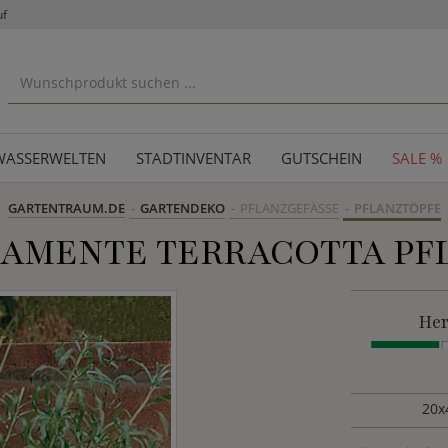
uf
WASSERWELTEN
STADTINVENTAR
GUTSCHEIN
SALE %
GARTENTRAUM.DE
GARTENDEKO
PFLANZGEFÄSSE
PFLANZTÖPFE
NAMENTE TERRACOTTA PF
Her
20x