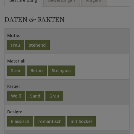
Beschreibung
Bewertungen
Fragen?
DATEN & FAKTEN
Motiv:
Frau
stehend
Material:
Stein
Beton
Steinguss
Farbe:
Weiß
Sand
Grau
Design:
klassisch
romantisch
mit Sockel