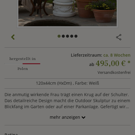
Lieferzeitraum:
ca. 8 Wochen
hergestellt in
495,00 €
*
ab
Polen
Versandkostenfrei
120x44cm (HxDm)
, Farbe: Weiß
Die anmutig wirkende Frau trägt einen Krug auf der Schulter.
Das detailreiche Design macht die Outdoor Skulptur zu einem
Blickfang im Garten oder auf einer Parkanlage. Gefertigt wird
der Frauenakt aus Steinguss, welcher in einer großen
mehr anzeigen
Auswahl von Farbpatina gefärbt werden kann.
Patina