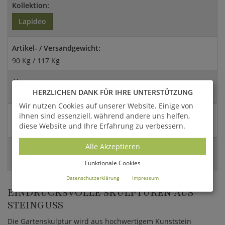
Kollektion:
Lapideo
Artikel- / Versandgewicht:
90 Kg / 117 Kg
Abmessungen:
HERZLICHEN DANK FÜR IHRE UNTERSTÜTZUNG
120x44cm (HxDm)
Wir nutzen Cookies auf unserer Website. Einige von
Versandart:
ihnen sind essenziell, während andere uns helfen,
diese Website und Ihre Erfahrung zu verbessern.
Spedition
Alle Akzeptieren
EAN:
4056026389045
Funktionale Cookies
Datenschutzerklärung
Impressum
EINDRUCKSVOLLE SKULPTUREN AUS
STEINGUSS
Die Gartenskulptur wird aus hochwertigem Kunststein