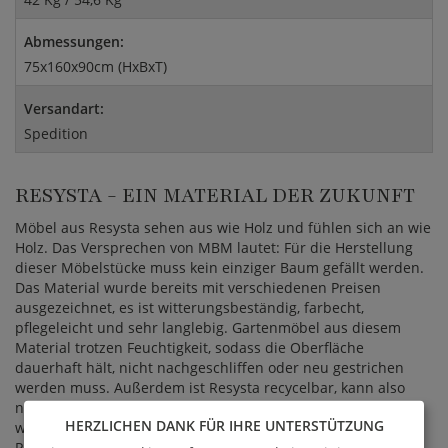
Abmessungen:
75x160x90cm (HxBxT)
Versandart:
Spedition
RESYSTA - EIN MATERIAL DER ZUKUNFT
Möbel aus Resysta sehen aus wie Holz und fühlen sich an wie
Holz. Das Versprechen von MBM lautet: Für die Herstellung
dieser Möbelstücke muss kein einziger Baum gefällt werden.
Das Material wurde bereits mit verschiedenen Preisen
ausgezeichnet, es ist witterungsbeständig, farbecht,
pflegeleicht und sehr langlebig. Gartenmöbel aus diesem
Material trotzen Feuchtigkeit, sodass die Oberfläche
dauerhaft hält, nicht nachgeschliffen oder neu gestrichen
werden muss. Außerdem ist Resysta recycelbar, kann also
nach der Verwendung zerkleinert und erneut verwendet
HERZLICHEN DANK FÜR IHRE UNTERSTÜTZUNG
werden, wodurch ein unendlicher Kreislauf entsteht. Zu 60
Prozent besteht das Material aus Reishülsen, welche