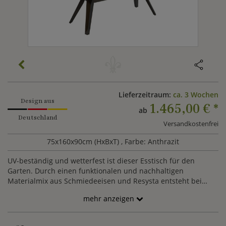
Lieferzeitraum:
ca. 3 Wochen
Design aus
1.465,00 €
*
ab
Deutschland
Versandkostenfrei
75x160x90cm (HxBxT)
, Farbe: Anthrazit
UV-beständig und wetterfest ist dieser Esstisch für den
Garten. Durch einen funktionalen und nachhaltigen
Materialmix aus Schmiedeeisen und Resysta entsteht bei
MBM ein stilvoll designter Gartentisch, an dem die ganze
mehr anzeigen
Familie Platz findet. Die Tischplatte besitzt ein Loch, indem
sich ein Sonnenschirm befestigen lässt.