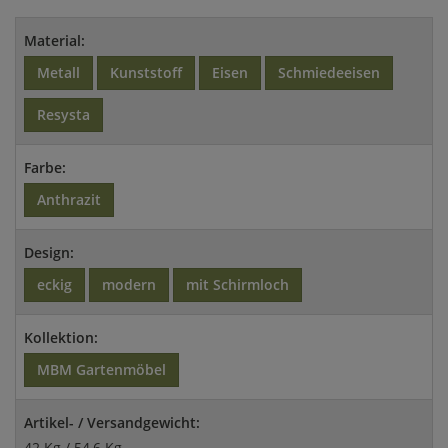
Material:
Metall
Kunststoff
Eisen
Schmiedeeisen
Resysta
Farbe:
Anthrazit
Design:
eckig
modern
mit Schirmloch
Kollektion:
MBM Gartenmöbel
Artikel- / Versandgewicht:
42 Kg / 54,6 Kg