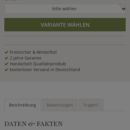
in einen anderen Gartenbereich schaffen. Lassen Sie sich von
dieser Ruinenmauer aus unserer Ruinenkollektion begeistern
bitte wählen
und gestalten Sie sich ein Gartenreich im zauberhaften Stil
der englischen Romantik.
VARIANTE WÄHLEN
Frostsicher & Winterfest
2 Jahre Garantie
Handarbeit Qualitätsprodukt
kostenloser Versand in Deutschland
Beschreibung
Bewertungen
Fragen?
DATEN & FAKTEN