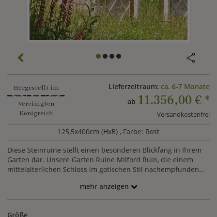
Lieferzeitraum:
ca. 6-7 Monate
Hergestellt im
11.356,00 €
*
ab
Vereinigten
Königreich
Versandkostenfrei
125,5x400cm (HxB)
, Farbe: Rost
Diese Steinruine stellt einen besonderen Blickfang in Ihrem
Garten dar. Unsere Garten Ruine Milford Ruin, die einem
mittelalterlichen Schloss im gotischen Stil nachempfunden
ist, lässt alle Liebhaber der englischen Gartengestaltung des
mehr anzeigen
18. Jahrhunderts in die Romantik und Ritterlichkeit dieser Zeit
eintauchen und versprüht historischen Charme. Durch den
gotischen Torbogen können Sie einen malerischen Durchgang
Größe