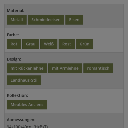
Material:
Metall
Schmiedeeisen
Eisen
Farbe:
Rot
Grau
Weiß
Rost
Grün
Design:
mit Rückenlehne
mit Armlehne
romantisch
Landhaus-Stil
Kollektion:
Meubles Anciens
Abmessungen:
94x100x40cm (HxBxT)