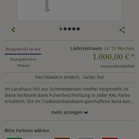
Lieferzeitraum:
ca. 12 Wochen
Hergestellt in der
1.000,00 €
*
Europäischen
Union
Versandkostenfrei
94x100x40cm (HxBxT)
, Farbe: Rot
Im Landhaus-Stil aus Schmiedeeisen rostfrei hergestellt, ist
diese Parkbank dank Pulverbeschichtung in jeder RAL-Farbe
erhältlich. Die im Traditionshandwerk geschaffene Bank kann
leichte Unterschiede im Design aufweisen. Neben der
mehr anzeigen
Variante mit einer Galvanisierung. ist die Gartenbank auch
mit einer Rostoptik erhältlich.
Bitte Farbton wählen