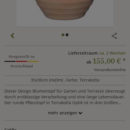
Lieferzeitraum:
ca. 2 Wochen
Hergestellt in
155,00 €
*
ab
Deutschland
Versandkostenfrei
35x30cm (HxDm)
, Farbe: Terrakotta
Dieser Design Blumentopf für Garten und Terrasse überzeugt
durch erstklassige Verarbeitung und eine lange Lebensdauer.
Der runde Pflanztopf in Terrakotta Optik ist in drei Größen
erhältlich. Natürliche Rohstoffe, gebranntes und
mehr anzeigen
hochwertiges heimisches Steinzeug kombiniert mit
traditioneller Handarbeit aus Deutschland: Diese modernen
Pflanzgefäße sind nahezu unverwüstlich und können
Größe