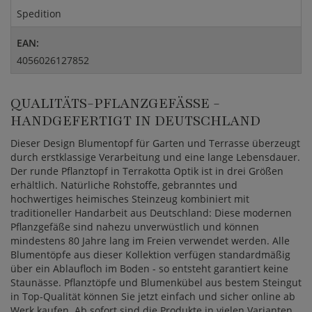
Spedition
EAN:
4056026127852
QUALITÄTS-PFLANZGEFÄSSE - H
ANDGEFERTIGT IN DEUTSCHLAND
Dieser Design Blumentopf für Garten und Terrasse überzeugt
durch erstklassige Verarbeitung und eine lange Lebensdauer.
Der runde Pflanztopf in Terrakotta Optik ist in drei Größen
erhältlich. Natürliche Rohstoffe, gebranntes und
hochwertiges heimisches Steinzeug kombiniert mit
traditioneller Handarbeit aus Deutschland: Diese modernen
Pflanzgefäße sind nahezu unverwüstlich und können
mindestens 80 Jahre lang im Freien verwendet werden. Alle
Blumentöpfe aus dieser Kollektion verfügen standardmäßig
über ein Ablaufloch im Boden - so entsteht garantiert keine
Staunässe. Pflanztöpfe und Blumenkübel aus bestem Steingut
in Top-Qualität können Sie jetzt einfach und sicher online ab
Werk kaufen. Ab sofort sind die Produkte in vielen Varianten