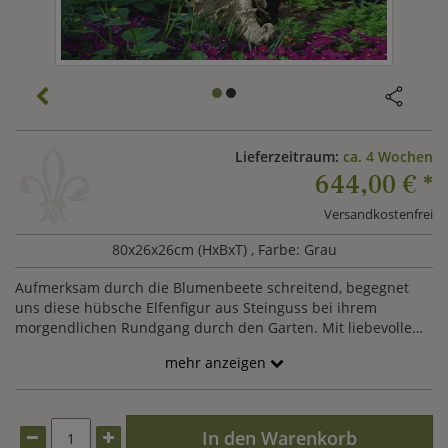
Lieferzeitraum:
ca. 4 Wochen
644,00 €
*
Versandkostenfrei
80x26x26cm (HxBxT)
, Farbe: Grau
Aufmerksam durch die Blumenbeete schreitend, begegnet
uns diese hübsche Elfenfigur aus Steinguss bei ihrem
morgendlichen Rundgang durch den Garten. Mit liebevollem
Blick begrüßt Vaisey, unsere Garten Elfenfigur jedes Gewächs
mehr anzeigen
von der gartenhecke über das Rosenbeet bis zum
Gartenteich. Bis ins kleinste Detail fein ausgearbeitet, besticht
diese große Steingusselfe mit ihrer außergewöhnlichen
Ausstrahlung von Freude und Harmonie. Bereichern Sie Ihren
In den Warenkorb
Garten auf ganz besondere Weise mit Vaisey, unserer