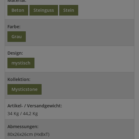
Material:
Beton
Steinguss
Stein
Farbe:
Grau
Design:
mystisch
Kollektion:
Mysticstone
Artikel- / Versandgewicht:
34 Kg / 44,2 Kg
Abmessungen:
80x26x26cm (HxBxT)