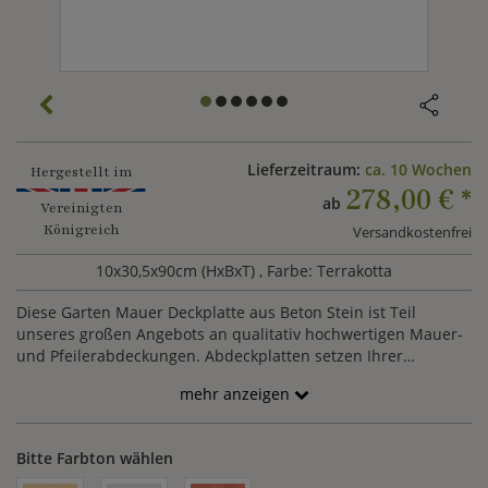
Lieferzeitraum:
ca. 10 Wochen
Hergestellt im
278,00 €
*
ab
Vereinigten
Königreich
Versandkostenfrei
10x30,5x90cm (HxBxT)
, Farbe: Terrakotta
Diese Garten Mauer Deckplatte aus Beton Stein ist Teil
unseres großen Angebots an qualitativ hochwertigen Mauer-
und Pfeilerabdeckungen. Abdeckplatten setzen Ihrer
Gartenmauer das letzte i-Tüpfelchen auf und schützen
mehr anzeigen
zusätzlich das Mauerwerk vor dem Eindringen von
Feuchtigkeit. Diese schräge Abdeckplatte gibt es in
verschiedenen Größen. Bei Fragen oder Unklarheiten können
Bitte Farbton wählen
Sie uns gerne telefonisch oder per E-Mail kontaktieren.