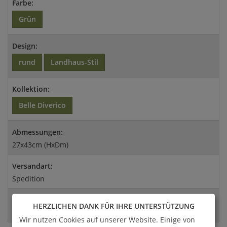
Farbe:
Grün
Design:
rund
Landhaus-Stil
Kollektion:
Belle Diverico
Abmessungen:
27x43cm (HxDm)
Versandart:
Spedition
EAN:
HERZLICHEN DANK FÜR IHRE UNTERSTÜTZUNG
4056026295735
Wir nutzen Cookies auf unserer Website. Einige von