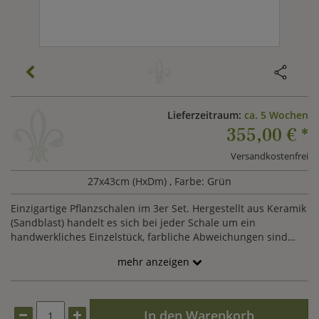
Lieferzeitraum:
ca. 5 Wochen
355,00 €
*
Versandkostenfrei
27x43cm (HxDm)
, Farbe: Grün
Einzigartige Pflanzschalen im 3er Set. Hergestellt aus Keramik
(Sandblast) handelt es sich bei jeder Schale um ein
handwerkliches Einzelstück, farbliche Abweichungen sind
möglich. Im Lieferumfang enthalten ist jeweils eine
mehr anzeigen
Blumenschale mit den Maßen 16x24cm, 20x32cm und
27x43cm (HxDm).
In den Warenkorb