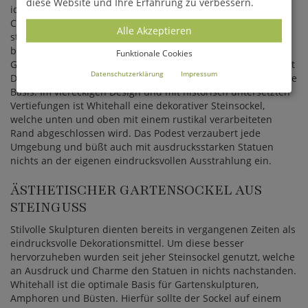
diese Website und Ihre Erfahrung zu verbessern.
idealer Untergrund und verleiht diesen einen antiken
Charme. Der Sockel besticht durch Eleganz sowie einer
Alle Akzeptieren
stilvollen Ausstrahlung und wird nicht nur Gartenliebhaber
begeistern. Romantisch zeigt sich das Podest auf
Funktionale Cookies
Grünflächen, auf der Veranda oder in Wintergärten und dient
Datenschutzerklärung
Impressum
Drachenskulpturen, Putten und Pflanzgefäßen als einzigartige
Basis. Im viereckigen Design und mit historisch untersetzten
Vertiefungen ist Whitehall eine dekorativer Steinsockel,
welche unten und oben mit einem rustikal verarbeiteten
Rand abgeschlossen wird. Das Podest verzaubert jede
Umgebung und büßt auch mit ausdrucksstarken Statuen
nichts an der eigenen eindrucksvollen Ausstrahlung ein.
ÄSTHETISCHER GARTENSOCKEL AUS
STEINGUSS
Stilvolle Skulpturen dienten bereits in vergangenen Zeiten als
eindrucksvolle Dekorationsmittel. Um diese besser
hervorzuheben wurden seit jeher Steinsockel genutzt, welche
an Ausdruck und Charme den Statuen in nichts nachstanden.
Whitehall ist die optimale Basis für Gartenskulpturen,
Amphoren und Büsten. Hierfür sollte der Sockel auf einem