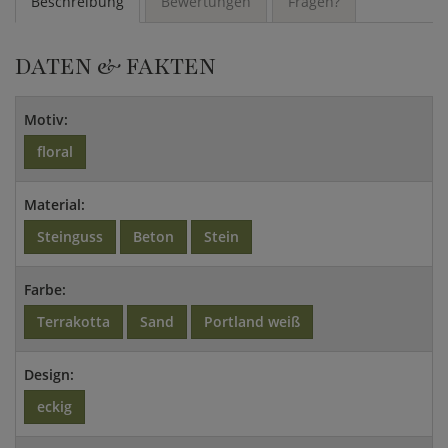
Beschreibung
Bewertungen
Fragen?
DATEN & FAKTEN
Motiv:
floral
Material:
Steinguss
Beton
Stein
Farbe:
Terrakotta
Sand
Portland weiß
Design:
eckig