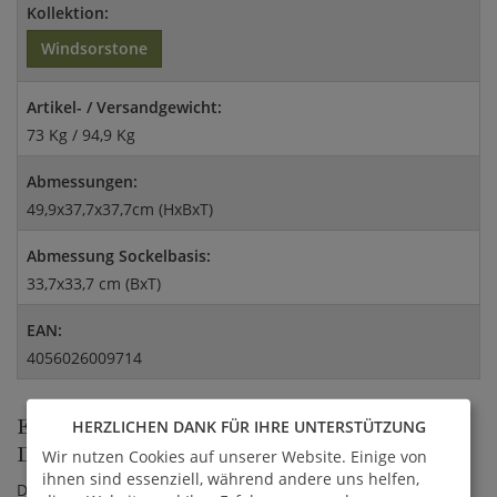
Kollektion:
Windsorstone
Artikel- / Versandgewicht:
73 Kg / 94,9 Kg
Abmessungen:
49,9x37,7x37,7cm (HxBxT)
Abmessung Sockelbasis:
33,7x33,7 cm (BxT)
EAN:
4056026009714
ELEGANTES PODEST FÜR STATUEN FÜR
HERZLICHEN DANK FÜR IHRE UNTERSTÜTZUNG
DEN GARTENBEREICH
Wir nutzen Cookies auf unserer Website. Einige von
ihnen sind essenziell, während andere uns helfen,
Dieser anmutige Steinsockel dient Gartenskulpturen als