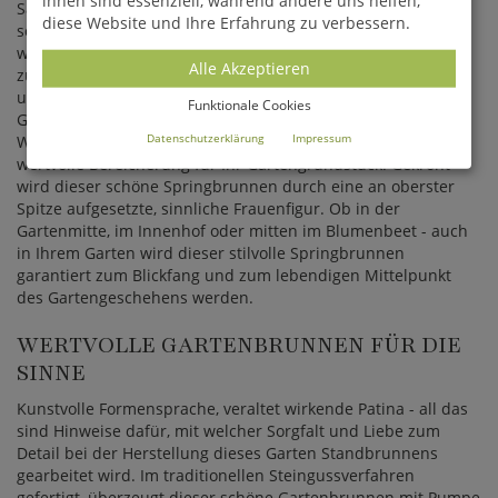
Sandsteins kommt dieser Gartenspringbrunnen besonders
diese Website und Ihre Erfahrung zu verbessern.
schön vor einer mediterranen Gartenkulisse mit antik
wirkenden Pflanzamphoren und romantischen Steinfiguren
Alle Akzeptieren
zu Geltung. Durch die fachlich sehr hochwertige Fertigung
und unter Einbezug verschiedener ästhetischer
Funktionale Cookies
Gesichtspunkte wird dieser dekorative Steinbrunnen allen
Datenschutzerklärung
Impressum
Wünschen und Vorstellungen gerecht und ist somit eine
wertvolle Bereicherung für Ihr Gartengrundstück. Gekrönt
wird dieser schöne Springbrunnen durch eine an oberster
Spitze aufgesetzte, sinnliche Frauenfigur. Ob in der
Gartenmitte, im Innenhof oder mitten im Blumenbeet - auch
in Ihrem Garten wird dieser stilvolle Springbrunnen
garantiert zum Blickfang und zum lebendigen Mittelpunkt
des Gartengeschehens werden.
WERTVOLLE GARTENBRUNNEN FÜR DIE
SINNE
Kunstvolle Formensprache, veraltet wirkende Patina - all das
sind Hinweise dafür, mit welcher Sorgfalt und Liebe zum
Detail bei der Herstellung dieses Garten Standbrunnens
gearbeitet wird. Im traditionellen Steingussverfahren
gefertigt, überzeugt dieser schöne Gartenbrunnen mit Pumpe