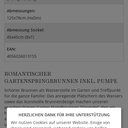
Abmessungen:
125x78cm (HxDm)
Abmessung Sockel:
45x45cm (BxT)
EAN:
4056026013155
ROMANTISCHER
GARTENSPRINGBRUNNEN INKL. PUMPE
Schöner Brunnen als Wasserstelle im Garten und Treffpunkt
für die ganze Familie: Das anregende Plätschern des Wassers
sowie das kunstvolle Brunnendesign machen unseren
wunderschönen Garten Standbrunnen "Gironde", den wir
hier bei GARTENTRAUM als Set mit einer Pumpe zum Kaufen
HERZLICHEN DANK FÜR IHRE UNTERSTÜTZUNG
anbieten, zu einem begehrten Dekoobjekt für Gärten, Parks
Wir nutzen Cookies auf unserer Website. Einige von
und Plätze. Aufgrund der warmen Farbgebung des
ihnen sind essenziell, während andere uns helfen,