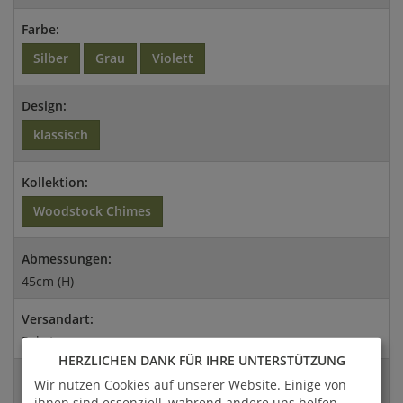
Farbe:
Silber
Grau
Violett
Design:
klassisch
Kollektion:
Woodstock Chimes
Abmessungen:
45cm (H)
Versandart:
Paket
HERZLICHEN DANK FÜR IHRE UNTERSTÜTZUNG
EAN:
Wir nutzen Cookies auf unserer Website. Einige von
4056026364875
ihnen sind essenziell, während andere uns helfen,